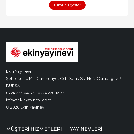
Tümünü göster
Ekin Yayınevi
Şehreküstü Mh. Cumhuriyet Cd. Durak Sk. No:2 Osmangazi /
BURSA
0224 223 04 37
0224 220 16 72
info@ekinyayinevi.com
© 2026 Ekin Yayınevi
MÜŞTERI HIZMETLERI
YAYINEVLERI