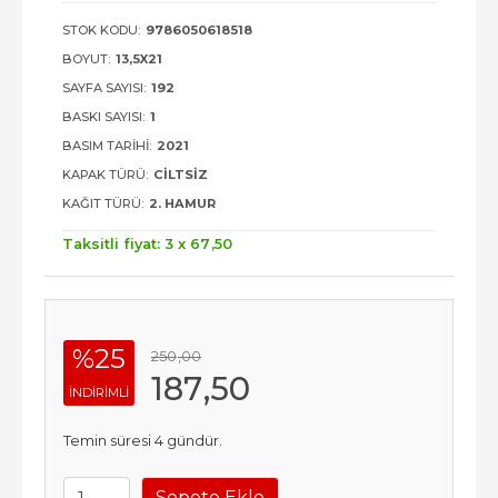
STOK KODU:
9786050618518
BOYUT:
13,5X21
SAYFA SAYISI:
192
BASKI SAYISI:
1
BASIM TARIHI:
2021
KAPAK TÜRÜ:
CILTSIZ
KAĞIT TÜRÜ:
2. HAMUR
Taksitli fiyat: 3 x
67
,50
%25
250
,00
187
,50
INDIRIMLI
Temin süresi 4 gündür.
Sepete Ekle