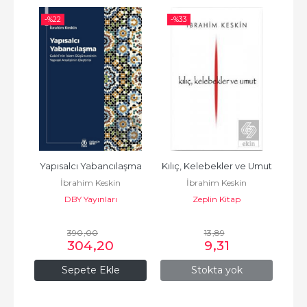
-%
22
-%
33
-%
Yapısalcı Yabancılaşma
Kılıç, Kelebekler ve Umut
İbrahim Keskin
İbrahim Keskin
a
Kısk
DBY Yayınları
Zeplin Kitap
390
,00
13
,89
304
,20
9
,31
Sepete Ekle
Stokta yok