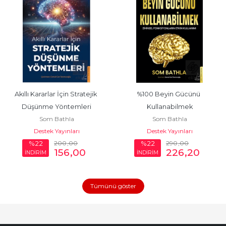
Akıllı Kararlar İçin Stratejik 
%100 Beyin Gücünü 
Düşünme Yöntemleri
Kullanabilmek
Som Bathla
Som Bathla
Destek Yayınları
Destek Yayınları
200
,00
290
,00
%22
%22
156
,00
226
,20
İNDİRİM
İNDİRİM
Tümünü göster