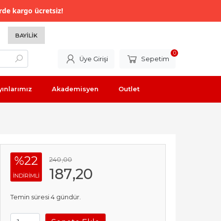
rde kargo ücretsiz!
BAYILIK
0
Üye Girişi
Sepetim
yınlarımız
Akademisyen
Outlet
%22
240
,00
187
,20
INDIRIMLI
Temin süresi 4 gündür.