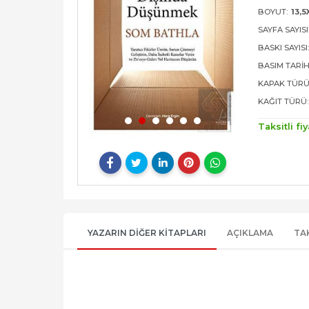
BOYUT:
13,5
SAYFA SAYISI
BASKI SAYISI
BASIM TARIH
KAPAK TÜRÜ
KAĞIT TÜRÜ:
Taksitli fiy
YAZARIN DIĞER KITAPLARI
AÇIKLAMA
TA