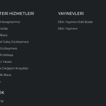
ERI HIZMETLERI
YAYINEVLERI
Hesaplarımız
Ekin Yayınevi Eski Baskı
mızda
Ekin Yayınevi
 İlkesi
li Satış Sözleşmesi
 Sözleşmesi
olitikası
i Yasası
e Değişim Koşulları
k İlkesi
m
IK
işi