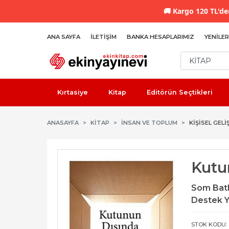
🚚
Kargo 120 TL'den
ANA SAYFA
İLETIŞIM
BANKA HESAPLARIMIZ
YENILER
Kırtasiye
Kitap
Editörün Seçtikleri
ANASAYFA
KİTAP
İNSAN VE TOPLUM
KIŞISEL GELI
Kutu
Som Bat
Destek Y
STOK KODU: