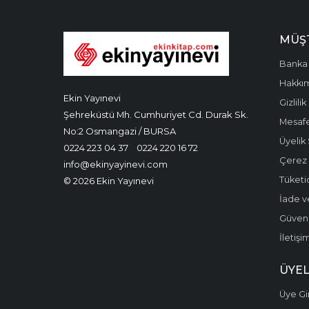
MÜŞT
Banka 
Hakkı
Ekin Yayınevi
Gizlilik
Şehreküstü Mh. Cumhuriyet Cd. Durak Sk.
Mesafe
No:2 Osmangazi / BURSA
Üyelik
0224 223 04 37
0224 220 16 72
Çerez P
info@ekinyayinevi.com
Tüketic
© 2026 Ekin Yayınevi
İade v
Güvenli
İletişi
ÜYEL
Üye Gir