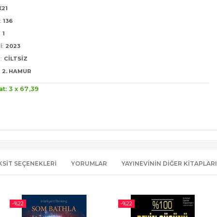
X21
:
136
:
1
I:
2023
:
CILTSIZ
2. HAMUR
at: 3 x
67
,39
KSIT SEÇENEKLERI
YORUMLAR
YAYINEVININ DIĞER KITAPLARI
-%
22
-%
22