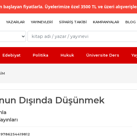
 başlayan fiyatlarla. Üyelerimize özel 3500 TL ve üzeri alışverişle
YAZARLAR
YAYINEVLERI
SIPARIŞ TAKIBI
KAMPANYALAR
BLOG
Edebiyat
Politika
Hukuk
Üniversite Ders
Ya
ŞIM
nun Dışında Düşünmek
hla
ayınları
9786254419812