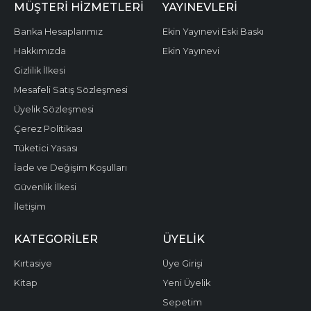
MÜŞTERI HIZMETLERI
YAYINEVLERI
Banka Hesaplarımız
Ekin Yayınevi Eski Baskı
Hakkımızda
Ekin Yayınevi
Gizlilik İlkesi
Mesafeli Satış Sözleşmesi
Üyelik Sözleşmesi
Çerez Politikası
Tüketici Yasası
İade ve Değişim Koşulları
Güvenlik İlkesi
İletişim
KATEGORILER
ÜYELIK
Kırtasiye
Üye Girişi
Kitap
Yeni Üyelik
Sepetim