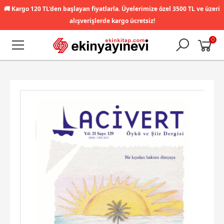
🚚
Kargo 120 TL'den başlayan fiyatlarla. Üyelerimize özel 3500 TL ve üzeri
alışverişlerde kargo ücretsiz!
0