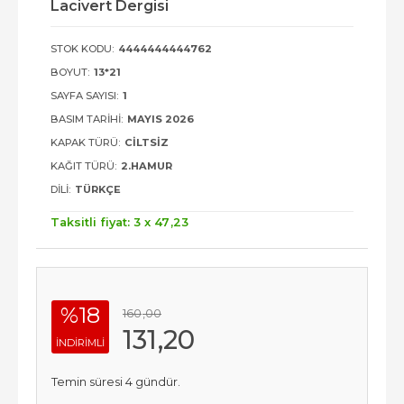
Lacivert Dergisi
STOK KODU:
4444444444762
BOYUT:
13*21
SAYFA SAYISI:
1
BASIM TARIHI:
MAYIS 2026
KAPAK TÜRÜ:
CILTSIZ
KAĞIT TÜRÜ:
2.HAMUR
DILI:
TÜRKÇE
Taksitli fiyat: 3 x
47
,23
%18
160
,00
131
,20
INDIRIMLI
Temin süresi 4 gündür.