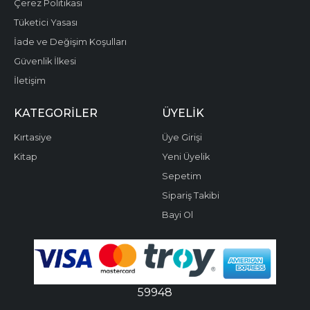
Çerez Politikası
Tüketici Yasası
İade ve Değişim Koşulları
Güvenlik İlkesi
İletişim
KATEGORILER
ÜYELIK
Kırtasiye
Üye Girişi
Kitap
Yeni Üyelik
Sepetim
Sipariş Takibi
Bayi Ol
59948