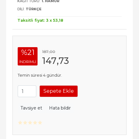
KAĞIT TÜRÜ:
1. HAMUR
DILI:
TÜRKÇE
Taksitli fiyat: 3 x
53
,18
%21
187
,00
147
,73
INDIRIMLI
Temin süresi 4 gündür.
Sepete Ekle
Tavsiye et
Hata bildir