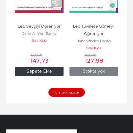
yı 
Leo Sevgiyi Öğreniyor
Leo Tuvalete Gitmeyi 
L
Jane Whelen Banks
Öğreniyor
Sola Kidz
s
Jane Whelen Banks
Sola Kidz
187
,00
162
,00
147
,73
127
,98
Sepete Ekle
Stokta yok
Tümünü göster