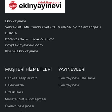
Ekin Yayınevi
Şehreküstü Mh. Cumhuriyet Cd. Durak Sk. No:2 Osmangazi /
BURSA
0224 223 04 37
0224 220 16 72
info@ekinyayinevi.com
© 2026 Ekin Yayınevi
MÜŞTERI HIZMETLERI
YAYINEVLERI
Banka Hesaplarımız
Ekin Yayınevi Eski Baskı
Hakkımızda
Ekin Yayınevi
Gizlilik İlkesi
Mesafeli Satış Sözleşmesi
Üyelik Sözleşmesi