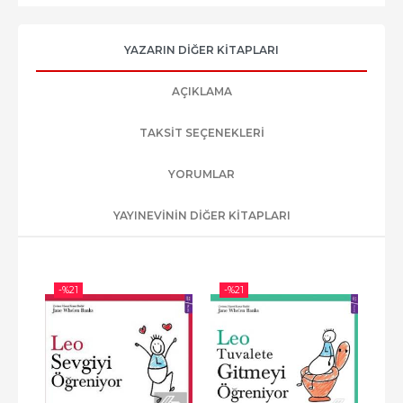
YAZARIN DIĞER KITAPLARI
AÇIKLAMA
TAKSIT SEÇENEKLERI
YORUMLAR
YAYINEVININ DIĞER KITAPLARI
-%
21
-%
21
-%