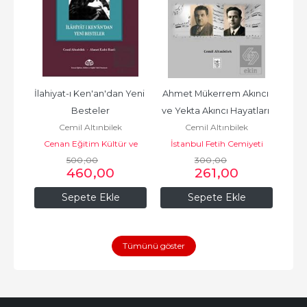
le
İlahiyat-ı Ken'an'dan Yeni 
Ahmet Mükerrem Akıncı 
M
Besteler
ve Yekta Akıncı Hayatları 
eti
İs
Cemil Altınbilek
Cemil Altınbilek
ve
Cenan Eğitim Kültür ve
İstanbul Fetih Cemiyeti
500
Sağlık Vakfı
,00
300
Yayınları
,00
460
,00
261
,00
Sepete Ekle
Sepete Ekle
Tümünü göster