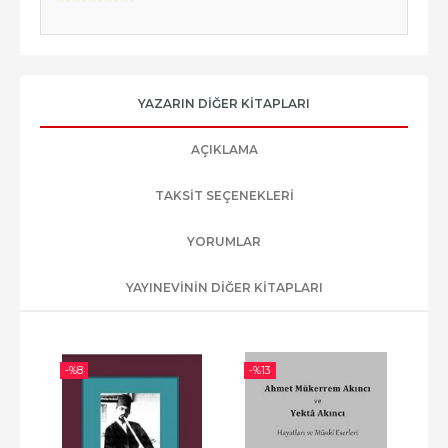
YAZARIN DIĞER KITAPLARI
AÇIKLAMA
TAKSIT SEÇENEKLERI
YORUMLAR
YAYINEVININ DIĞER KITAPLARI
-%
8
-%
13
-%