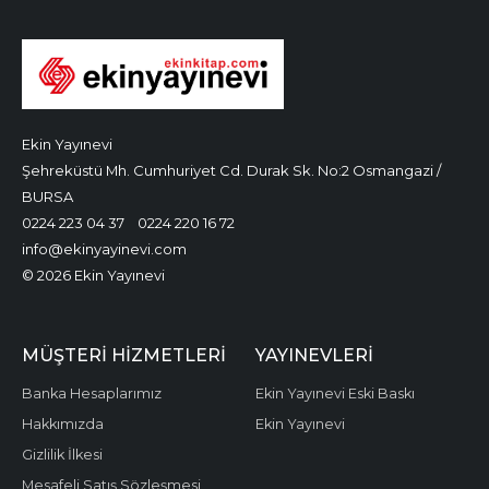
Ekin Yayınevi
Şehreküstü Mh. Cumhuriyet Cd. Durak Sk. No:2 Osmangazi /
BURSA
0224 223 04 37
0224 220 16 72
info@ekinyayinevi.com
© 2026 Ekin Yayınevi
MÜŞTERI HIZMETLERI
YAYINEVLERI
Banka Hesaplarımız
Ekin Yayınevi Eski Baskı
Hakkımızda
Ekin Yayınevi
Gizlilik İlkesi
Mesafeli Satış Sözleşmesi