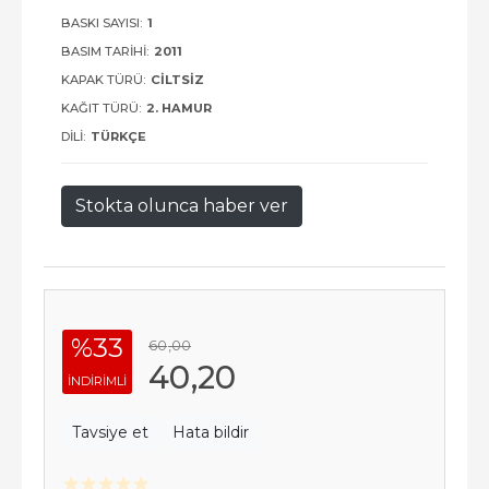
BASKI SAYISI:
1
BASIM TARIHI:
2011
KAPAK TÜRÜ:
CILTSIZ
KAĞIT TÜRÜ:
2. HAMUR
DILI:
TÜRKÇE
Stokta olunca haber ver
%33
60
,00
40
,20
INDIRIMLI
Tavsiye et
Hata bildir