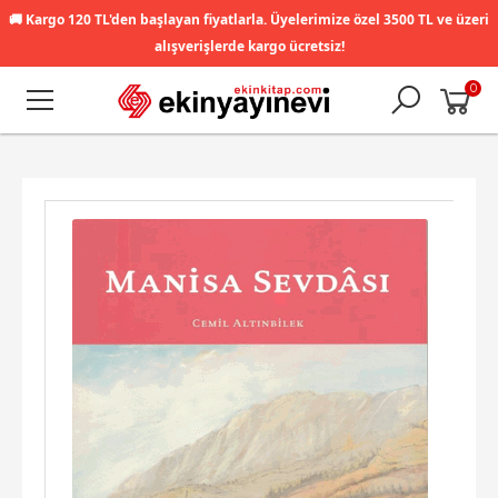
🚚
Kargo 120 TL'den başlayan fiyatlarla. Üyelerimize özel 3500 TL ve üzeri
alışverişlerde kargo ücretsiz!
0