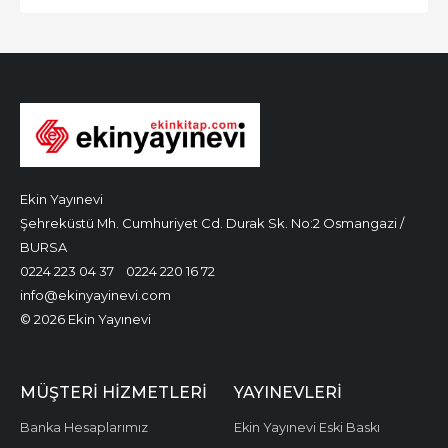
Ekin Yayınevi
Şehreküstü Mh. Cumhuriyet Cd. Durak Sk. No:2 Osmangazi /
BURSA
0224 223 04 37
0224 220 16 72
info@ekinyayinevi.com
© 2026 Ekin Yayınevi
MÜŞTERI HIZMETLERI
YAYINEVLERI
Banka Hesaplarımız
Ekin Yayınevi Eski Baskı