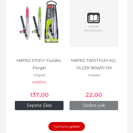
 
MAPED STUDY Yüzüklü 
MAPED TWIST FLEX AÇI 
M
M
Pergel
ÖLÇER 180A/10 CM
Maped
Maped
MAPED
137
,00
22
,00
Sepete Ekle
Stokta yok
Tümünü göster