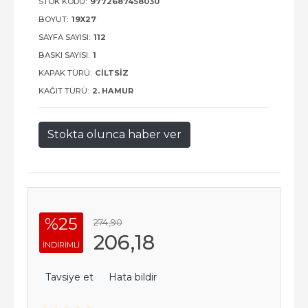
STOK KODU:
9772687458030
BOYUT:
19X27
SAYFA SAYISI:
112
BASKI SAYISI:
1
KAPAK TÜRÜ:
CILTSIZ
KAĞIT TÜRÜ:
2. HAMUR
Stokta olunca haber ver
%25
274
,90
206
,18
INDIRIMLI
Tavsiye et
Hata bildir