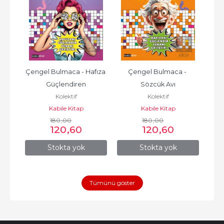
 
Çengel Bulmaca - Hafıza 
Çengel Bulmaca - 
Ç
Güçlendiren
Sözcük Avı
Kolektif
Kolektif
Kabile Kitap
Kabile Kitap
180
,00
180
,00
120
,60
120
,60
Stokta yok
Stokta yok
Tümünü göster