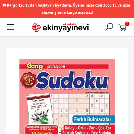
🚚
Kargo 120 TL'den başlayan fiyatlarla. Üyelerimize özel 3500 TL ve üzeri
alışverişlerde kargo ücretsiz!
0