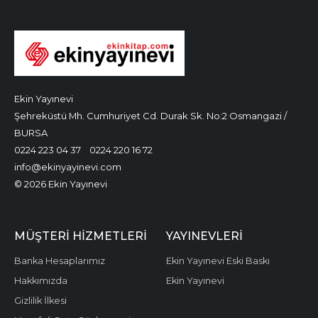
Ekin Yayınevi
Şehreküstü Mh. Cumhuriyet Cd. Durak Sk. No:2 Osmangazi /
BURSA
0224 223 04 37
0224 220 16 72
info@ekinyayinevi.com
© 2026 Ekin Yayınevi
MÜŞTERI HIZMETLERI
YAYINEVLERI
Banka Hesaplarımız
Ekin Yayınevi Eski Baskı
Hakkımızda
Ekin Yayınevi
Gizlilik İlkesi