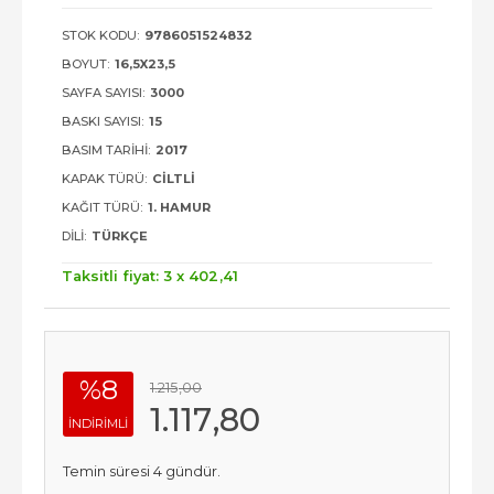
STOK KODU:
9786051524832
BOYUT:
16,5X23,5
SAYFA SAYISI:
3000
BASKI SAYISI:
15
BASIM TARIHI:
2017
KAPAK TÜRÜ:
CILTLI
KAĞIT TÜRÜ:
1. HAMUR
DILI:
TÜRKÇE
Taksitli fiyat: 3 x
402
,41
%8
1.215
,00
1.117
,80
INDIRIMLI
Temin süresi 4 gündür.