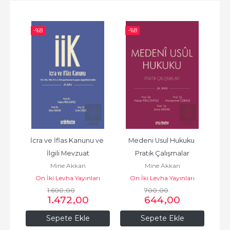
-%
8
-%
8
-%
nda 
İcra ve İflas Kanunu ve 
Medeni Usul Hukuku 
İcr
İlgili Mevzuat
Pratik Çalışmalar
Mine Akkan
Mine Akkan
On İki Levha Yayınları
On İki Levha Yayınları
O
1.600
,00
700
,00
1.472
,00
644
,00
Sepete Ekle
Sepete Ekle