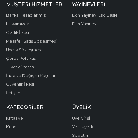
MÜŞTERI HIZMETLERI
YAYINEVLERI
Banka Hesaplarımız
Ekin Yayınevi Eski Baskı
Hakkımızda
Ekin Yayınevi
Gizlilik İlkesi
Mesafeli Satış Sözleşmesi
Üyelik Sözleşmesi
Çerez Politikası
Tüketici Yasası
İade ve Değişim Koşulları
Güvenlik İlkesi
İletişim
KATEGORILER
ÜYELIK
Kırtasiye
Üye Girişi
Kitap
Yeni Üyelik
Sepetim