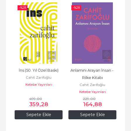
-%
28
-%
28
-%
İns (50. Yıl Özel Baskı)
Anlamını Arayan İnsan - 
Hızl
Cahit Zarifoğlu
Rilke Kitabı
Ketebe Yayınları
Cahit Zarifoğlu
Ketebe Yayınları
499
,00
229
,00
359
,28
164
,88
Sepete Ekle
Sepete Ekle