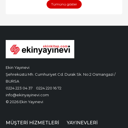
Tümünü göster
Ekin Yayınevi
Şehreküstü Mh. Cumhuriyet Cd. Durak Sk. No:2 Osmangazi /
BURSA
0224 223 04 37
0224 220 16 72
info@ekinyayinevi.com
© 2026 Ekin Yayınevi
MÜŞTERI HIZMETLERI
YAYINEVLERI