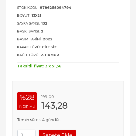
STOK KODU:
9786258094794
BOYUT:
13X21
SAYFA SAYISI:
132
BASKI SAYISI:
2
BASIM TARIHI:
2022
KAPAK TÜRÜ:
CILTSIZ
KAĞIT TÜRÜ:
2. HAMUR
Taksitli fiyat: 3 x
51
,58
%28
199
,00
143
,28
INDIRIMLI
Temin süresi 4 gündür.
Sepete Ekle