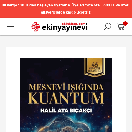
🚚
Kargo 120 TL'den başlayan fiyatlarla. Üyelerimize özel 3500 TL ve üzeri
alışverişlerde kargo ücretsiz!
0