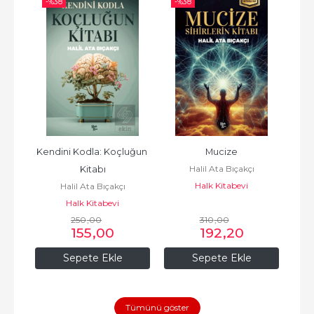
-%
38
-%
38
Kendini Kodla: Koçluğun 
Mucize
Halil Ata Bıçakçı
Kitabı
Halk Kitabevi
Halil Ata Bıçakçı
Halk Kitabevi
250
,00
310
,00
155
,00
192
,20
Sepete Ekle
Sepete Ekle
Tümünü göster