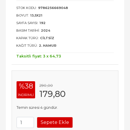
STOK KODU:
9786256669048
BOYUT:
13,5X21
SAYFA SAYISI:
192
BASIM TARIHI:
2024
KAPAK TÜRÜ:
CILTSIZ
KAĞIT TÜRÜ:
2. HAMUR
Taksitli fiyat: 3 x
64
,73
%38
290
,00
179
,80
INDIRIMLI
Temin süresi 4 gündür.
Sepete Ekle