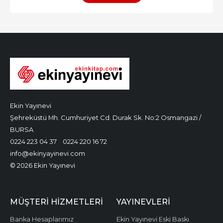
Ekin Yayınevi
Şehreküstü Mh. Cumhuriyet Cd. Durak Sk. No:2 Osmangazi /
BURSA
0224 223 04 37
0224 220 16 72
info@ekinyayinevi.com
© 2026 Ekin Yayınevi
MÜŞTERI HIZMETLERI
YAYINEVLERI
Banka Hesaplarımız
Ekin Yayınevi Eski Baskı