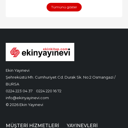
Tümünü göster
Ekin Yayınevi
Şehreküstü Mh. Cumhuriyet Cd. Durak Sk. No:2 Osmangazi /
BURSA
0224 223 04 37
0224 220 16 72
info@ekinyayinevi.com
© 2026 Ekin Yayınevi
MÜŞTERI HIZMETLERI
YAYINEVLERI