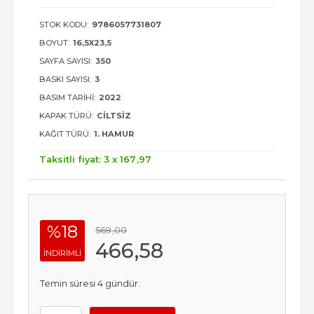
STOK KODU:
9786057731807
BOYUT:
16,5X23,5
SAYFA SAYISI:
350
BASKI SAYISI:
3
BASIM TARIHI:
2022
KAPAK TÜRÜ:
CILTSIZ
KAĞIT TÜRÜ:
1. HAMUR
Taksitli fiyat: 3 x
167
,97
%18
569
,00
466
,58
INDIRIMLI
Temin süresi 4 gündür.