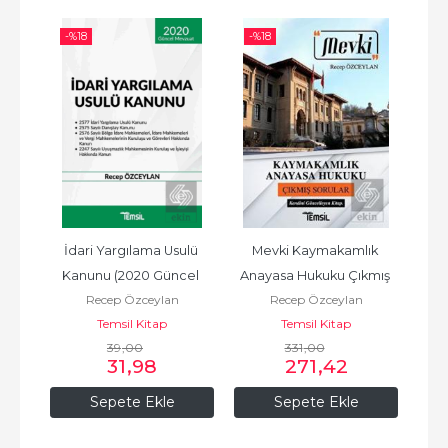
-%
18
-%
18
-%
k 
İdari Yargılama Usulü 
Mevki Kaymakamlık 
Te
ı 
Kanunu (2020 Güncel 
Anayasa Hukuku Çıkmış 
Recep Özceylan
Recep Özceylan
Mevzuat)
Sorular 20
Temsil Kitap
Temsil Kitap
39
,00
331
,00
31
,98
271
,42
Sepete Ekle
Sepete Ekle