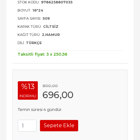
STOK KODU:
9786258807035
BOYUT:
16*24
SAYFA SAYISI:
509
KAPAK TÜRÜ:
CILTSIZ
KAĞIT TÜRÜ:
2.HAMUR
DILI:
TÜRKÇE
Taksitli fiyat: 3 x
250
,56
%13
800
,00
696
,00
INDIRIMLI
Temin süresi 4 gündür.
Sepete Ekle