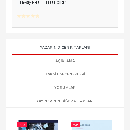
Tavsiye et
Hata bildir
YAZARIN DIĞER KITAPLARI
AÇIKLAMA
TAKSIT SEÇENEKLERI
YORUMLAR
YAYINEVININ DIĞER KITAPLARI
-%
13
-%
13
-%