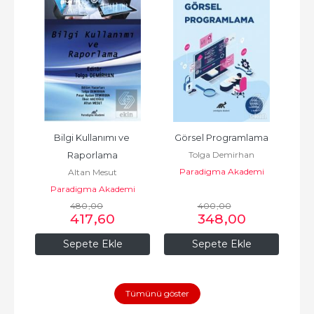
a-
Bilgi Kullanımı ve 
Görsel Programlama
Tolga Demirhan
work 
Raporlama
Paradigma Akademi
P
Altan Mesut
Yayınları
mi
Paradigma Akademi
480
Yayınları
,00
400
,00
417
,60
348
,00
Sepete Ekle
Sepete Ekle
Tümünü göster