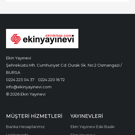
Ekin Yayınevi
Şehreküstü Mh. Cumhuriyet Cd. Durak Sk. No:2 Osmangazi /
BURSA
0224 223 04 37
0224 220 16 72
info@ekinyayinevi.com
© 2026 Ekin Yayınevi
MÜŞTERI HIZMETLERI
YAYINEVLERI
Banka Hesaplarımız
Ekin Yayınevi Eski Baskı