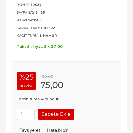
BOYUT:
19X27
SAYFA SAYISI:
25
BASKI SAYISI:
1
KAPAK TÜRÜ:
CILTSIZ
KAĞIT TÜRÜ:
1. HAMUR
Taksitli fiyat: 3 x
27
,00
%25
100
,00
75
,00
INDIRIMLI
Temin süresi 4 gündür.
Sepete Ekle
Tavsiye et
Hata bildir