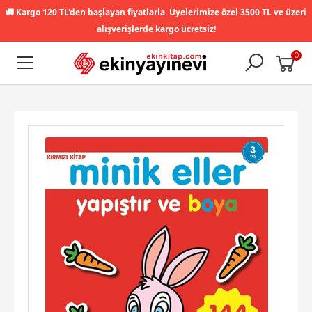
🚚
Kargo 120 TL'den başlayan fiyatlarla. Üyelerimize özel 3500 TL ve üzeri
alışverişlerde kargo ücretsiz!
0