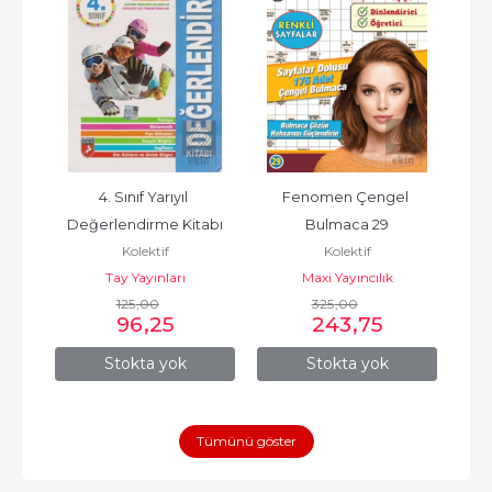
inde 
4. Sınıf Yarıyıl 
Fenomen Çengel 
B
III
Değerlendirme Kitabı
Bulmaca 29
Os
Kolektif
Kolektif
Anl
vi
Tay Yayınları
Maxi Yayıncılık
125
,00
325
,00
96
,25
243
,75
Stokta yok
Stokta yok
Tümünü göster