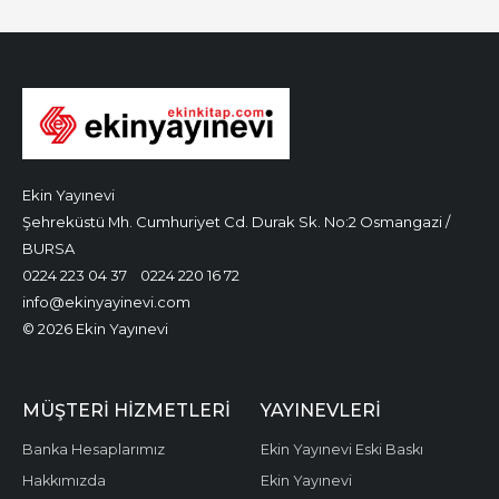
Ekin Yayınevi
Şehreküstü Mh. Cumhuriyet Cd. Durak Sk. No:2 Osmangazi /
BURSA
0224 223 04 37
0224 220 16 72
info@ekinyayinevi.com
© 2026 Ekin Yayınevi
MÜŞTERI HIZMETLERI
YAYINEVLERI
Banka Hesaplarımız
Ekin Yayınevi Eski Baskı
Hakkımızda
Ekin Yayınevi