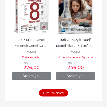
 182 
2026 KPSS Genel 
Türkiye Yüzyılı Maarif 
YKS
Yetenek Genel Kültür 
Modeli İlkokul 4. Sınıf Fen 
B
Kolektif
Kolektif
Tamamı Çözümlü 8 
Bilimleri Dersi...
Data Yayınları
Nobel Akademik Yayıncılık
Deneme Sınavı
300
,00
300
,00
276
,00
246
,00
Stokta yok
Stokta yok
Tümünü göster