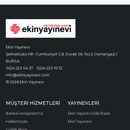
Ekin Yayınevi
Şehreküstü Mh. Cumhuriyet Cd. Durak Sk. No:2 Osmangazi /
BURSA
0224 223 04 37
0224 220 16 72
info@ekinyayinevi.com
© 2026 Ekin Yayınevi
MÜŞTERI HIZMETLERI
YAYINEVLERI
Banka Hesaplarımız
Ekin Yayınevi Eski Baskı
Hakkımızda
Ekin Yayınevi
Gizlilik İlkesi