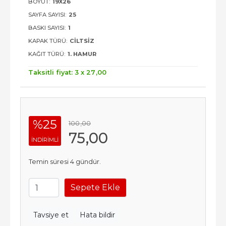
BOYUT:
19X26
SAYFA SAYISI:
25
BASKI SAYISI:
1
KAPAK TÜRÜ:
CILTSIZ
KAĞIT TÜRÜ:
1. HAMUR
Taksitli fiyat: 3 x
27
,00
%25
100
,00
75
,00
INDIRIMLI
Temin süresi 4 gündür.
Sepete Ekle
Tavsiye et
Hata bildir