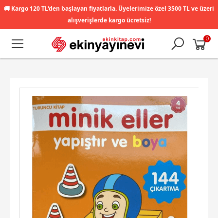
🚚
Kargo 120 TL'den başlayan fiyatlarla. Üyelerimize özel 3500 TL ve üzeri
alışverişlerde kargo ücretsiz!
0