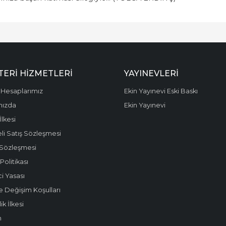
ERI HIZMETLERI
YAYINEVLERI
Hesaplarımız
Ekin Yayınevi Eski Baskı
mızda
Ekin Yayınevi
 İlkesi
li Satış Sözleşmesi
 Sözleşmesi
olitikası
i Yasası
e Değişim Koşulları
k İlkesi
m