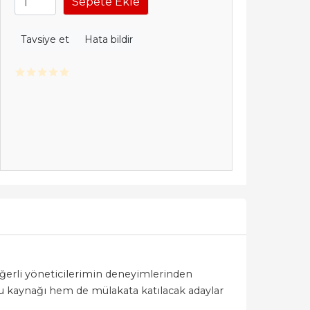
Sepete Ekle
Tavsiye et
Hata bildir
değerli yöneticilerimin deneyimlerinden
u kaynağı hem de mülakata katılacak adaylar