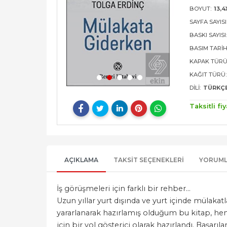
BOYUT:
13,4
SAYFA SAYISI
BASKI SAYISI
BASIM TARIH
KAPAK TÜRÜ
KAĞIT TÜRÜ:
DILI:
TÜRKÇ
Taksitli fiy
AÇIKLAMA
TAKSIT SEÇENEKLERI
YORUM
İş görüşmeleri için farklı bir rehber...
Uzun yıllar yurt dışında ve yurt içinde mülaka
yararlanarak hazırlamış olduğum bu kitap, he
için bir yol gösterici olarak hazırlandı. Başarı