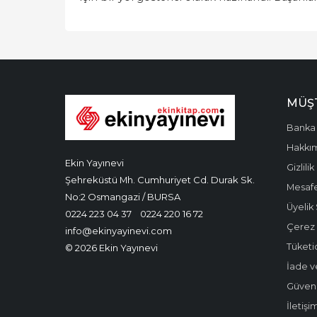
MÜŞT
Banka 
Hakkı
Ekin Yayınevi
Gizlilik
Şehreküstü Mh. Cumhuriyet Cd. Durak Sk.
Mesafe
No:2 Osmangazi / BURSA
Üyelik
0224 223 04 37
0224 220 16 72
Çerez P
info@ekinyayinevi.com
Tüketic
© 2026 Ekin Yayınevi
İade v
Güvenli
İletişi