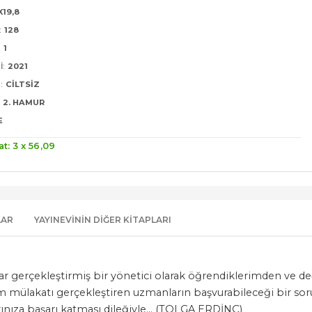
X19,8
:
128
:
1
I:
2021
:
CILTSIZ
2. HAMUR
E
at: 3 x
56
,09
LAR
YAYINEVININ DIĞER KITAPLARI
tlar gerçekleştirmiş bir yönetici olarak öğrendiklerimden ve 
m mülakatı gerçekleştiren uzmanların başvurabileceği bir sor
larınıza başarı katması dileğiyle... (TOLGA ERDİNÇ)