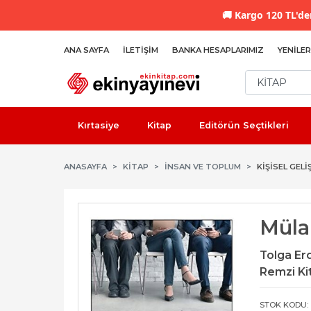
🚚
Kargo 120 TL'den
ANA SAYFA
İLETIŞIM
BANKA HESAPLARIMIZ
YENILER
Kırtasiye
Kitap
Editörün Seçtikleri
ANASAYFA
KİTAP
İNSAN VE TOPLUM
KIŞISEL GELI
Müla
Tolga Er
Remzi Ki
STOK KODU: