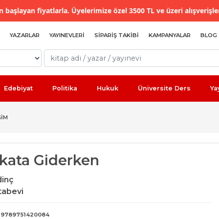
 başlayan fiyatlarla. Üyelerimize özel 3500 TL ve üzeri alışverişle
YAZARLAR
YAYINEVLERI
SIPARIŞ TAKIBI
KAMPANYALAR
BLOG
Edebiyat
Politika
Hukuk
Üniversite Ders
Ya
ŞIM
kata Giderken
dinç
tabevi
9789751420084