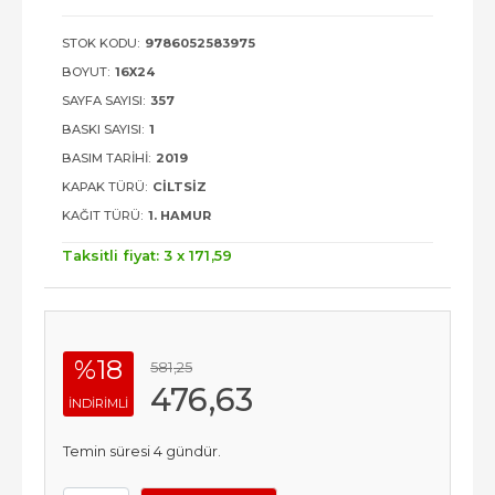
STOK KODU:
9786052583975
BOYUT:
16X24
SAYFA SAYISI:
357
BASKI SAYISI:
1
BASIM TARIHI:
2019
KAPAK TÜRÜ:
CILTSIZ
KAĞIT TÜRÜ:
1. HAMUR
Taksitli fiyat: 3 x
171
,59
%18
581
,25
476
,63
INDIRIMLI
Temin süresi 4 gündür.