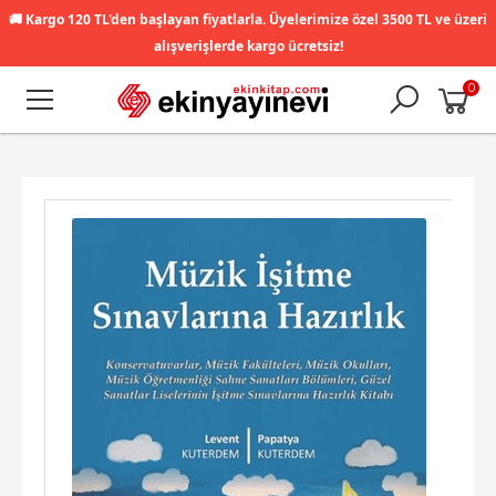
🚚
Kargo 120 TL'den başlayan fiyatlarla. Üyelerimize özel 3500 TL ve üzeri
alışverişlerde kargo ücretsiz!
0