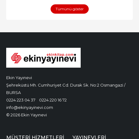
Tümünü göster
Ekin Yayınevi
Şehreküstü Mh. Cumhuriyet Cd. Durak Sk. No:2 Osmangazi /
BURSA
0224 223 04 37
0224 220 16 72
info@ekinyayinevi.com
© 2026 Ekin Yayınevi
MÜŞTERI HIZMETLERI
YAYINEVLERI