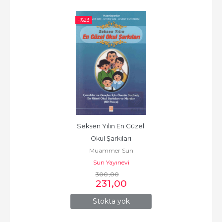
-%
23
Seksen Yılın En Güzel 
Okul Şarkıları
Muammer Sun
Sun Yayınevi
300
,00
231
,00
Stokta yok