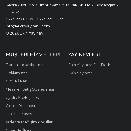
Şehreküstü Mh. Cumhuriyet Cd. Durak Sk. No:2 Osmangazi /
BURSA
0224 223 04 37
0224 220 16 72
info@ekinyayinevi.com
© 2026 Ekin Yayınevi
MÜŞTERI HIZMETLERI
YAYINEVLERI
Banka Hesaplarımız
Ekin Yayınevi Eski Baskı
Hakkımızda
Ekin Yayınevi
Gizlilik İlkesi
Mesafeli Satış Sözleşmesi
Üyelik Sözleşmesi
Çerez Politikası
Tüketici Yasası
İade ve Değişim Koşulları
Güvenlik İlkesi