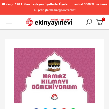
🚚
Kargo 120 TL'den başlayan fiyatlarla. Üyelerimize özel 3500 TL ve üzeri
alışverişlerde kargo ücretsiz!
0