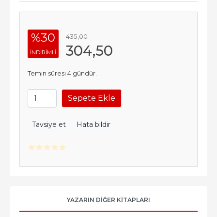
%30
435
,00
304
,50
INDIRIMLI
Temin süresi 4 gündür.
Sepete Ekle
Tavsiye et
Hata bildir
YAZARIN DIĞER KITAPLARI