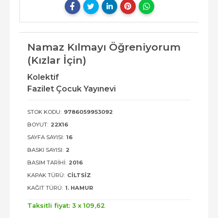
Namaz Kılmayı Öğreniyorum
(Kızlar İçin)
Kolektif
Fazilet Çocuk Yayınevi
STOK KODU:
9786059953092
BOYUT:
22X16
SAYFA SAYISI:
16
BASKI SAYISI:
2
BASIM TARIHI:
2016
KAPAK TÜRÜ:
CILTSIZ
KAĞIT TÜRÜ:
1. HAMUR
Taksitli fiyat: 3 x
109
,62