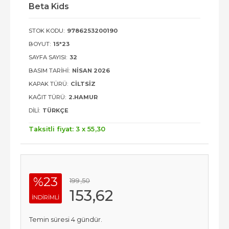
Beta Kids
STOK KODU:
9786253200190
BOYUT:
15*23
SAYFA SAYISI:
32
BASIM TARIHI:
NISAN 2026
KAPAK TÜRÜ:
CILTSIZ
KAĞIT TÜRÜ:
2.HAMUR
DILI:
TÜRKÇE
Taksitli fiyat: 3 x
55
,30
%23
199
,50
153
,62
INDIRIMLI
Temin süresi 4 gündür.