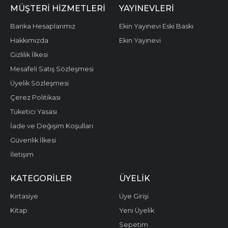
MÜŞTERI HIZMETLERI
YAYINEVLERI
Banka Hesaplarımız
Ekin Yayınevi Eski Baskı
Hakkımızda
Ekin Yayınevi
Gizlilik İlkesi
Mesafeli Satış Sözleşmesi
Üyelik Sözleşmesi
Çerez Politikası
Tüketici Yasası
İade ve Değişim Koşulları
Güvenlik İlkesi
İletişim
KATEGORILER
ÜYELIK
Kırtasiye
Üye Girişi
Kitap
Yeni Üyelik
Sepetim