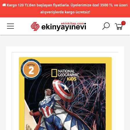
🚚
Kargo 120 TL'den başlayan fiyatlarla. Üyelerimize özel 3500 TL ve üzeri
alışverişlerde kargo ücretsiz!
0