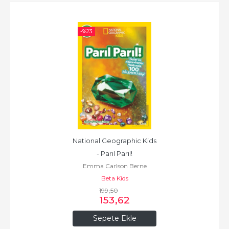
-%
23
National Geographic Kids 
- Parıl Parıl!
Emma Carlson Berne
Beta Kids
199
,50
153
,62
Sepete Ekle