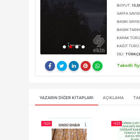
BOYUT:
13,5
SAYFA SAYISI
BASKI SAYISI
BASIM TARIH
KAPAK TÜRÜ
KAĞIT TÜRÜ:
DILI:
TÜRKÇ
Taksitli fiy
YAZARIN DIĞER KITAPLARI
AÇIKLAMA
TA
-%
26
-%
33