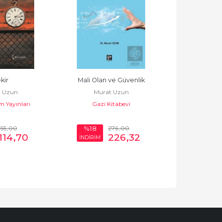
kir
Mali Olan ve Güvenlik
Mizan
 Uzun
Murat Uzun
Murat
m Yayınları
Gazi Kitabevi
İkinci Ada
155
,00
276
,00
3
%18
%26
114
,70
226
,32
İNDİRİM
İNDİRİM