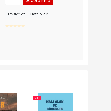
Sepete Ekle
Tavsiye et
Hata bildir
-%
18
-%
26