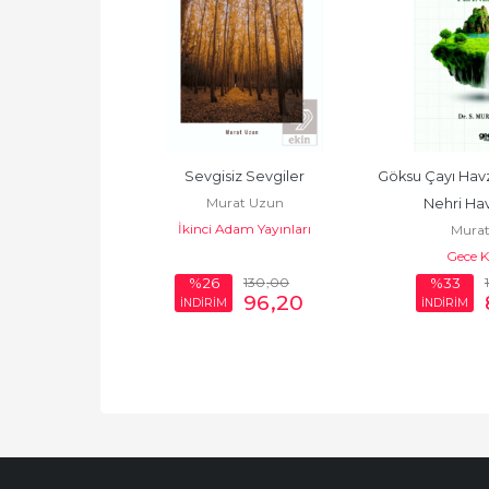
tropi
Sevgisiz Sevgiler
Göksu Çayı Havza
 Uzun
Murat Uzun
Nehri Hav
m Yayınları
İkinci Adam Yayınları
Murat
Gece Ki
30
,00
130
,00
%26
%33
244
,20
96
,20
İNDİRİM
İNDİRİM