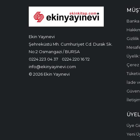
MÜŞT
Banka 
Hakkı
Ekin Yayınevi
Gizlilik
Şehreküstü Mh. Cumhuriyet Cd. Durak Sk.
Mesafe
No:2 Osmangazi / BURSA
Üyelik
0224 223 04 37
0224 220 16 72
Çerez P
info@ekinyayinevi.com
Tüketic
© 2026 Ekin Yayınevi
İade v
Güvenli
İletişi
ÜYEL
Üye Gir
Yeni Ü