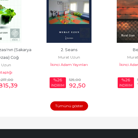
sı'nın (Sakarya 
2. Seans
Be
Murat Uzun
Murat
zası) Coğ
İkinci Adam Yayınları
İkinci Ada
 Uzun
taplığı
1.217
,00
125
,00
%26
%26
815
,39
92
,50
İNDİRİM
İNDİRİM
Tümünü göster