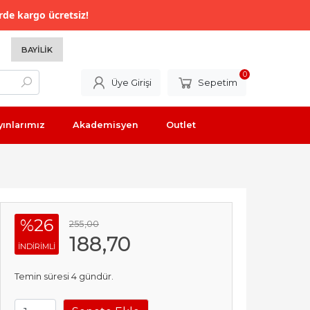
rde kargo ücretsiz!
BAYILIK
0
Üye Girişi
Sepetim
yınlarımız
Akademisyen
Outlet
%26
255
,00
188
,70
INDIRIMLI
Temin süresi 4 gündür.