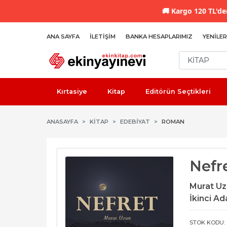
🚚
Kargo 120 TL'den
ANA SAYFA
İLETIŞIM
BANKA HESAPLARIMIZ
YENILER
Kırtasiye
Kitap
Editörün Seçtikleri
ANASAYFA
KİTAP
EDEBIYAT
ROMAN
Nefr
Murat U
İkinci Ad
STOK KODU: