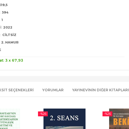
X19,5
:
394
:
1
I:
2022
:
CILTSIZ
2. HAMUR
E
at: 3 x
67
,93
KSIT SEÇENEKLERI
YORUMLAR
YAYINEVININ DIĞER KITAPLARI
-%
26
-%
26