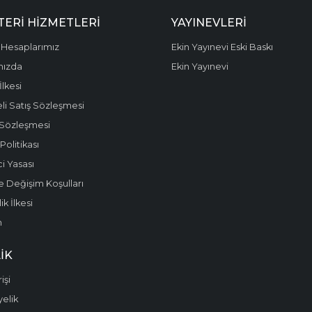
ERI HIZMETLERI
YAYINEVLERI
Hesaplarımız
Ekin Yayınevi Eski Baskı
mızda
Ekin Yayınevi
 İlkesi
li Satış Sözleşmesi
 Sözleşmesi
olitikası
i Yasası
e Değişim Koşulları
k İlkesi
m
IK
işi
yelik