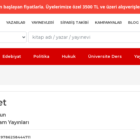
 başlayan fiyatlarla. Üyelerimize özel 3500 TL ve üzeri alışverişle
YAZARLAR
YAYINEVLERI
SIPARIŞ TAKIBI
KAMPANYALAR
BLOG
Edebiyat
Politika
Hukuk
Üniversite Ders
Ya
et
zun
am Yayınları
9786258444711