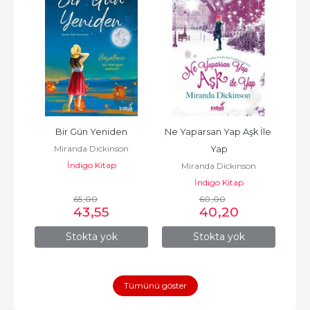
z
Bir Gün Yeniden
Ne Yaparsan Yap Aşk İle 
n
Miranda Dickinson
Yap
İndigo Kitap
Miranda Dickinson
İndigo Kitap
65
,00
60
,00
43
,55
40
,20
Stokta yok
Stokta yok
Tümünü göster