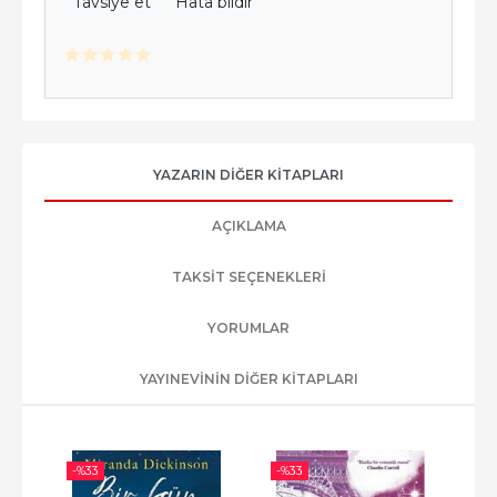
Tavsiye et
Hata bildir
YAZARIN DIĞER KITAPLARI
AÇIKLAMA
TAKSIT SEÇENEKLERI
YORUMLAR
YAYINEVININ DIĞER KITAPLARI
-%
33
-%
33
-%