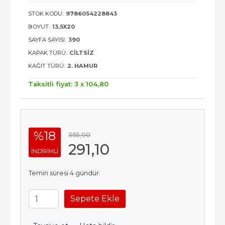
STOK KODU:
9786054228843
BOYUT:
13,5X20
SAYFA SAYISI:
390
KAPAK TÜRÜ:
CILTSIZ
KAĞIT TÜRÜ:
2. HAMUR
Taksitli fiyat: 3 x
104
,80
%18
355
,00
291
,10
INDIRIMLI
Temin süresi 4 gündür.
Sepete Ekle