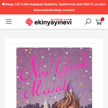
🚚
Kargo 120 TL'den başlayan fiyatlarla. Üyelerimize özel 3500 TL ve üzeri
alışverişlerde kargo ücretsiz!
0