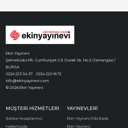
Ekin Yayınevi
Şehreküstü Mh. Cumhuriyet Cd. Durak Sk. No:2 Osmangazi /
BURSA
0224 223 04 37
0224 220 16 72
info@ekinyayinevi.com
© 2026 Ekin Yayınevi
MÜŞTERI HIZMETLERI
YAYINEVLERI
Banka Hesaplarımız
Ekin Yayınevi Eski Baskı
Hakkımızda
Ekin Yayınevi