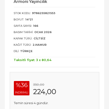
Armoni Yayıncılık
STOK KODU:
9786255821553
BOYUT:
14*21
SAYFA SAYISI:
166
BASIM TARIHI:
OCAK 2026
KAPAK TÜRÜ:
CILTSIZ
KAĞIT TÜRÜ:
2.HAMUR
DILI:
TÜRKÇE
Taksitli fiyat: 3 x
80
,64
%36
350
,00
224
,00
INDIRIMLI
Temin süresi 4 gündür.