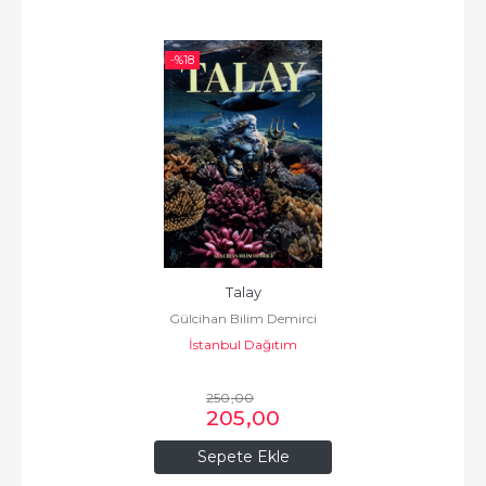
-%
18
Talay
Gülcihan Bilim Demirci
İstanbul Dağıtım
250
,00
205
,00
Sepete Ekle