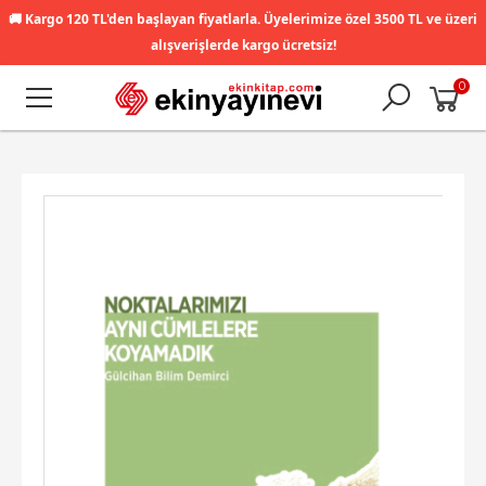
🚚
Kargo 120 TL'den başlayan fiyatlarla. Üyelerimize özel 3500 TL ve üzeri
alışverişlerde kargo ücretsiz!
0