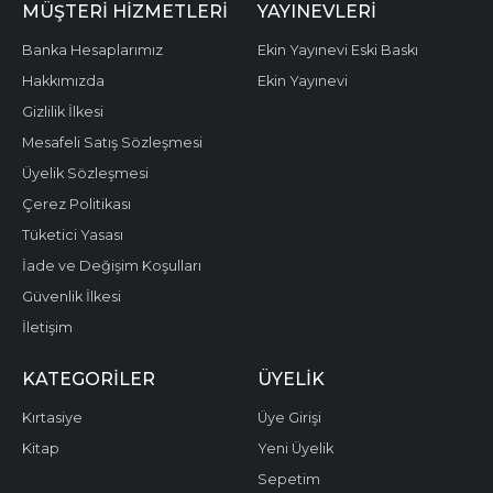
MÜŞTERI HIZMETLERI
YAYINEVLERI
Banka Hesaplarımız
Ekin Yayınevi Eski Baskı
Hakkımızda
Ekin Yayınevi
Gizlilik İlkesi
Mesafeli Satış Sözleşmesi
Üyelik Sözleşmesi
Çerez Politikası
Tüketici Yasası
İade ve Değişim Koşulları
Güvenlik İlkesi
İletişim
KATEGORILER
ÜYELIK
Kırtasiye
Üye Girişi
Kitap
Yeni Üyelik
Sepetim