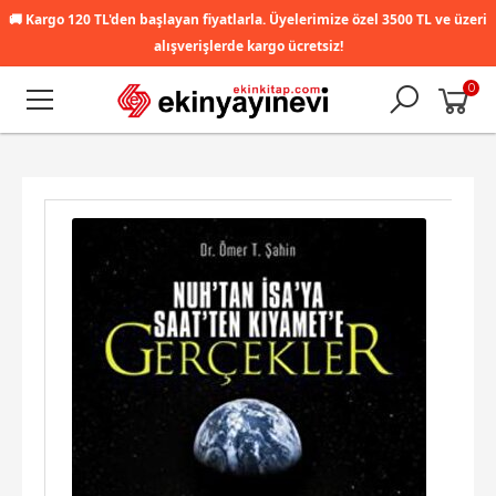
🚚
Kargo 120 TL'den başlayan fiyatlarla. Üyelerimize özel 3500 TL ve üzeri
alışverişlerde kargo ücretsiz!
0