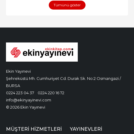
Tümünü göster
Ekin Yayınevi
Şehreküstü Mh. Cumhuriyet Cd. Durak Sk. No:2 Osmangazi /
BURSA
0224 223 04 37
0224 220 16 72
info@ekinyayinevi.com
© 2026 Ekin Yayınevi
MÜŞTERI HIZMETLERI
YAYINEVLERI