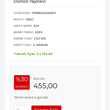
Dorlion Yayınevi
STOK KODU:
9786254192821
BOYUT:
13X21
SAYFA SAYISI:
520
BASIM TARIHI:
2022
KAPAK TÜRÜ:
CILTSIZ
KAĞIT TÜRÜ:
2. HAMUR
Taksitli fiyat: 3 x
163
,80
%30
650
,00
455
,00
INDIRIMLI
Temin süresi 4 gündür.
Sepete Ekle