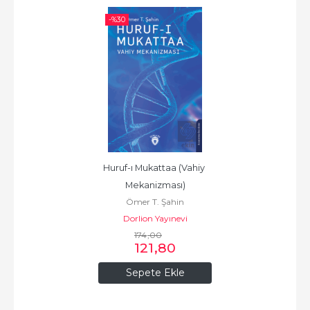
-%
30
Huruf-ı Mukattaa (Vahiy 
Mekanizması)
Ömer T. Şahin
Dorlion Yayınevi
174
,00
121
,80
Sepete Ekle