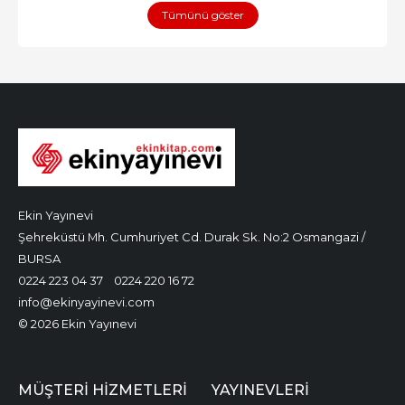
Tümünü göster
Ekin Yayınevi
Şehreküstü Mh. Cumhuriyet Cd. Durak Sk. No:2 Osmangazi /
BURSA
0224 223 04 37
0224 220 16 72
info@ekinyayinevi.com
© 2026 Ekin Yayınevi
MÜŞTERI HIZMETLERI
YAYINEVLERI