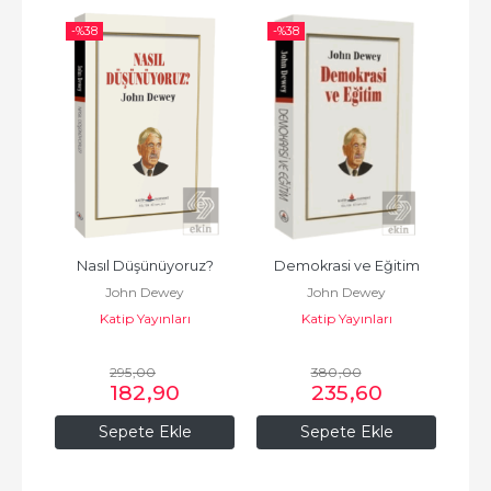
-%
38
-%
38
-%
Nasıl Düşünüyoruz?
Demokrasi ve Eğitim
John Dewey
John Dewey
Katip Yayınları
Katip Yayınları
295
,00
380
,00
182
,90
235
,60
Sepete Ekle
Sepete Ekle