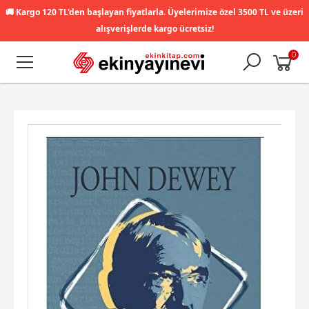
🚚
Kargo 120 TL'den başlayan fiyatlarla. Üyelerimize özel 3500 TL ve üzeri
alışverişlerde kargo ücretsiz!
0