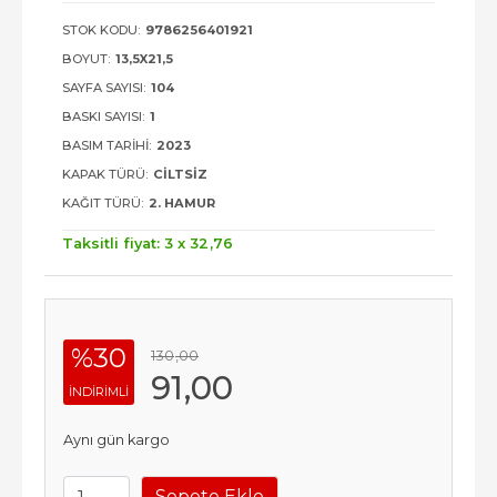
STOK KODU:
9786256401921
BOYUT:
13,5X21,5
SAYFA SAYISI:
104
BASKI SAYISI:
1
BASIM TARIHI:
2023
KAPAK TÜRÜ:
CILTSIZ
KAĞIT TÜRÜ:
2. HAMUR
Taksitli fiyat: 3 x
32
,76
%30
130
,00
91
,00
INDIRIMLI
Aynı gün kargo
Sepete Ekle