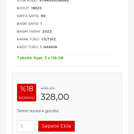
STOK KODU:
9786055058562
BOYUT:
18X25
SAYFA SAYISI:
96
BASKI SAYISI:
1
BASIM TARIHI:
2022
KAPAK TÜRÜ:
CILTSIZ
KAĞIT TÜRÜ:
1. HAMUR
Taksitli fiyat: 3 x
118
,08
%18
400
,00
328
,00
INDIRIMLI
Temin süresi 4 gündür.
Sepete Ekle