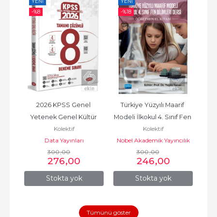
YENI
YENI
YE
-%
8
-%
18
 182 
2026 KPSS Genel 
Türkiye Yüzyılı Maarif 
YKS
Yetenek Genel Kültür 
Modeli İlkokul 4. Sınıf Fen 
B
Kolektif
Kolektif
Tamamı Çözümlü 8 
Bilimleri Dersi...
Data Yayınları
Nobel Akademik Yayıncılık
Deneme Sınavı
300
,00
300
,00
276
,00
246
,00
Stokta yok
Stokta yok
Tümünü göster