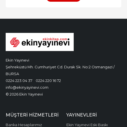
Ekin Yayınevi
Şehreküstü Mh. Cumhuriyet Cd. Durak Sk. No:2 Osmangazi /
BURSA
0224 223 04 37
0224 220 16 72
info@ekinyayinevi.com
© 2026 Ekin Yayınevi
MÜŞTERI HIZMETLERI
YAYINEVLERI
Banka Hesaplarımız
Ekin Yayınevi Eski Baskı