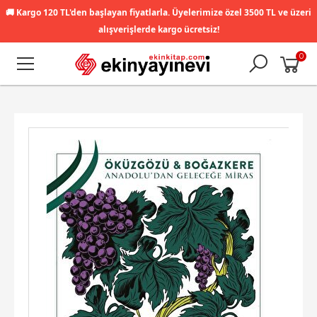
🚚
Kargo 120 TL'den başlayan fiyatlarla. Üyelerimize özel 3500 TL ve üzeri
alışverişlerde kargo ücretsiz!
0