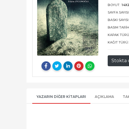
BOYUT:
14X
SAYFA SAYISI
BASKI SAYISI
BASIM TARIH
KAPAK TÜRÜ
KAĞIT TÜRÜ:
Stokta 
YAZARIN DIĞER KITAPLARI
AÇIKLAMA
TA