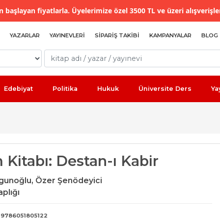
 başlayan fiyatlarla. Üyelerimize özel 3500 TL ve üzeri alışverişle
YAZARLAR
YAYINEVLERI
SIPARIŞ TAKIBI
KAMPANYALAR
BLOG
Edebiyat
Politika
Hukuk
Üniversite Ders
Ya
Kitabı: Destan-ı Kabir
gunoğlu,
Özer Şenödeyici
plığı
9786051805122