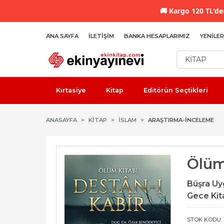
🚚
Kargo 120 TL'den
ANA SAYFA
İLETIŞIM
BANKA HESAPLARIMIZ
YENILER
Kırtasiye
Kitap
Editörün Seçtikleri
ANASAYFA
KİTAP
İSLAM
ARAŞTIRMA-İNCELEME
Ölüm 
Büşra Uy
Gece Kita
STOK KODU: