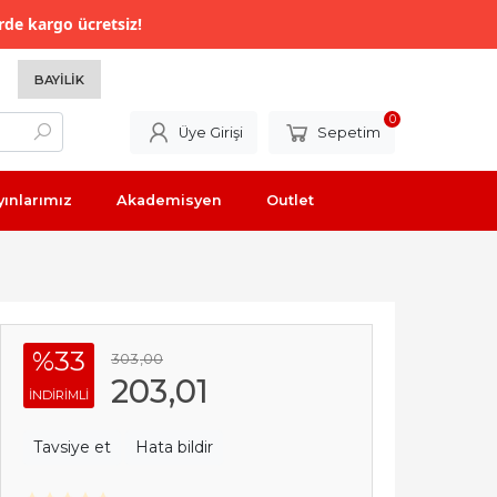
rde kargo ücretsiz!
BAYILIK
0
Üye Girişi
Sepetim
yınlarımız
Akademisyen
Outlet
%33
303
,00
203
,01
INDIRIMLI
Tavsiye et
Hata bildir