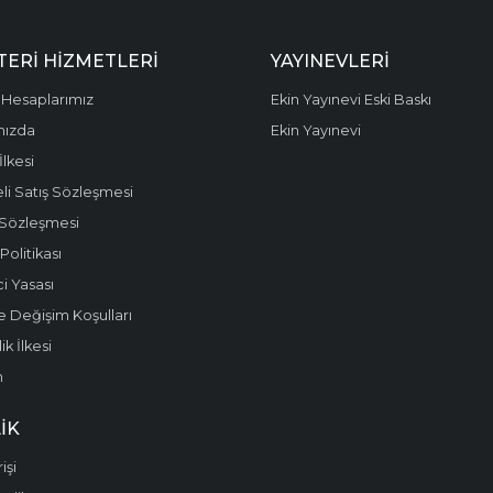
ERI HIZMETLERI
YAYINEVLERI
Hesaplarımız
Ekin Yayınevi Eski Baskı
mızda
Ekin Yayınevi
 İlkesi
li Satış Sözleşmesi
 Sözleşmesi
olitikası
i Yasası
e Değişim Koşulları
k İlkesi
m
IK
işi