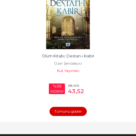
Ölüm Kitabı; Destan-ı Kabir
Özer Şenödeyici
Kut Yayınları
68
,00
%36
43
,52
İNDİRİM
Tümünü göster