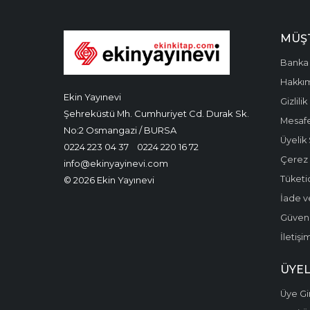
MÜŞT
Banka 
Hakkı
Ekin Yayınevi
Gizlilik
Şehreküstü Mh. Cumhuriyet Cd. Durak Sk.
Mesafe
No:2 Osmangazi / BURSA
Üyelik
0224 223 04 37
0224 220 16 72
Çerez P
info@ekinyayinevi.com
Tüketic
© 2026 Ekin Yayınevi
İade v
Güvenli
İletişi
ÜYEL
Üye Gir