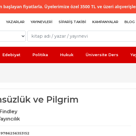
 başlayan fiyatlarla. Üyelerimize özel 3500 TL ve üzeri alışverişle
YAZARLAR
YAYINEVLERI
SIPARIŞ TAKIBI
KAMPANYALAR
BLOG
Edebiyat
Politika
Hukuk
Üniversite Ders
Ya
süzlük ve Pilgrim
Findley
ayıncılık
9786256353152