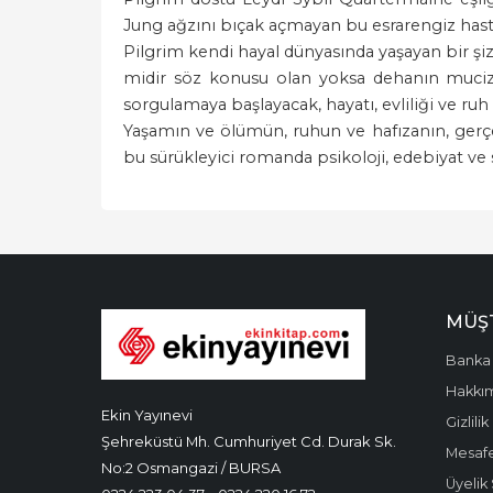
Jung ağzını bıçak açmayan bu esrarengiz hasta
Pilgrim kendi hayal dünyasında yaşayan bir şizof
midir söz konusu olan yoksa dehanın mucizele
sorgulamaya başlayacak, hayatı, evliliği ve r
Yaşamın ve ölümün, ruhun ve hafızanın, gerçekl
bu sürükleyici romanda psikoloji, edebiyat ve sa
MÜŞT
Banka 
Hakkı
Ekin Yayınevi
Gizlilik
Şehreküstü Mh. Cumhuriyet Cd. Durak Sk.
Mesafe
No:2 Osmangazi / BURSA
Üyelik