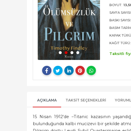
BOYUT:
13,5
SAYFA SAYISI
BASKI SAYISI
BASIM TARIH
KAPAK TÜRÜ
KAĞIT TÜRÜ:
Taksitli fiy
AÇIKLAMA
TAKSIT SEÇENEKLERI
YORUM
15 Nisan 1912'de –Titanic kazasının yaşandığ
bulunduğunda kalbi mucizevi bir şekilde atmaya
Pilgrim dostu Leydi Sybil Quartermaine eşliğin