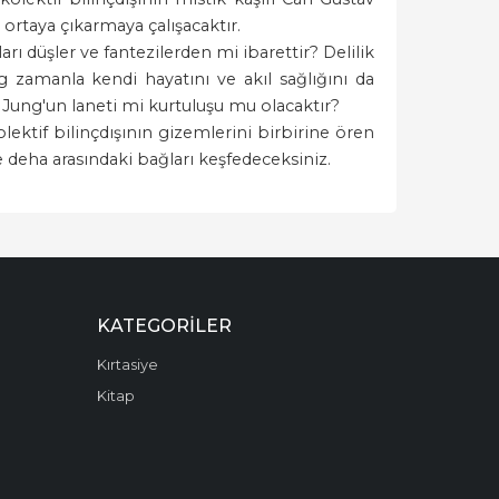
ortaya çıkarmaya çalışacaktır.
rı düşler ve fantezilerden mi ibarettir? Delilik
g zamanla kendi hayatını ve akıl sağlığını da
Jung'un laneti mi kurtuluşu mu olacaktır?
lektif bilinçdışının gizemlerini birbirine ören
ve deha arasındaki bağları keşfedeceksiniz.
KATEGORILER
Kırtasiye
Kitap