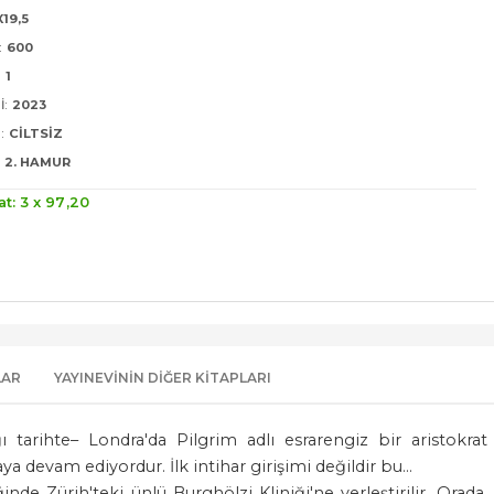
X19,5
:
600
:
1
I:
2023
:
CILTSIZ
2. HAMUR
at: 3 x
97
,20
LAR
YAYINEVININ DIĞER KITAPLARI
ı tarihte– Londra'da Pilgrim adlı esrarengiz bir aristokra
 devam ediyordur. İlk intihar girişimi değildir bu...
de Zürih'teki ünlü Burghölzi Kliniği'ne yerleştirilir. Orada, k