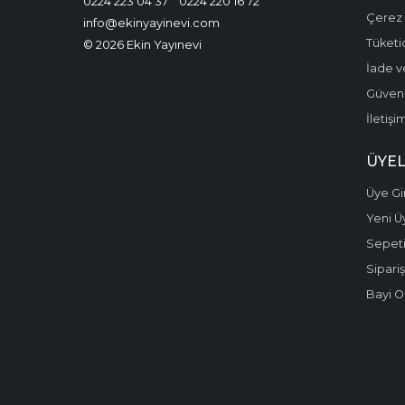
0224 223 04 37
0224 220 16 72
Çerez P
info@ekinyayinevi.com
Tüketic
© 2026 Ekin Yayınevi
İade v
Güvenli
İletişi
ÜYEL
Üye Gir
Yeni Ü
Sepet
Sipariş
Bayi O