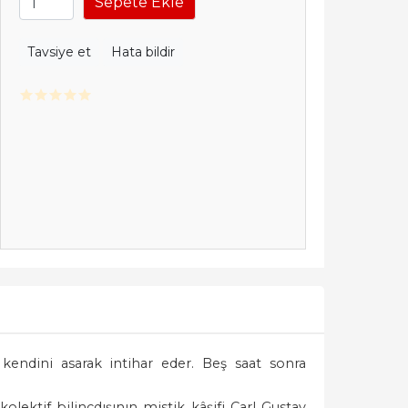
Sepete Ekle
Tavsiye et
Hata bildir
t kendini asarak intihar eder. Beş saat sonra
olektif bilinçdışının mistik kâşifi Carl Gustav