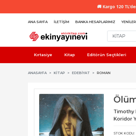
🚚
Kargo 120 TL'den
ANA SAYFA
İLETIŞIM
BANKA HESAPLARIMIZ
YENILER
Kırtasiye
Kitap
Editörün Seçtikleri
ANASAYFA
KİTAP
EDEBIYAT
ROMAN
Ölüm
Timothy 
Koridor Y
STOK KODU: