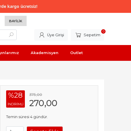
rde kargo ücretsiz!
BAYILIK
0
Üye Girişi
Sepetim
yınlarımız
Akademisyen
Outlet
%28
375
,00
270
,00
INDIRIMLI
Temin süresi 4 gündür.