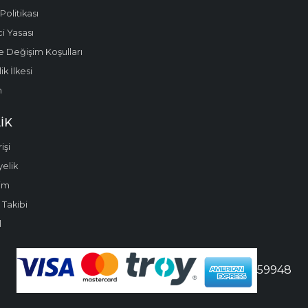
olitikası
i Yasası
e Değişim Koşulları
k İlkesi
m
IK
işi
yelik
im
 Takibi
l
59948