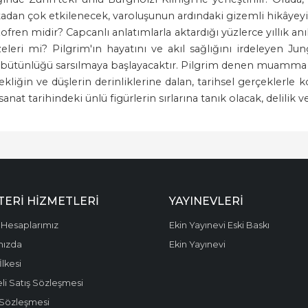
dan çok etkilenecek, varoluşunun ardındaki gizemli hikâyeyi 
ren midir? Capcanlı anlatımlarla aktardığı yüzlerce yıllık anıla
ri mi? Pilgrim'ın hayatını ve akıl sağlığını irdeleyen Jun
uh bütünlüğü sarsılmaya başlayacaktır. Pilgrim denen muamma 
iğin ve düşlerin derinliklerine dalan, tarihsel gerçeklerle ko
nat tarihindeki ünlü figürlerin sırlarına tanık olacak, delilik 
ERI HIZMETLERI
YAYINEVLERI
Hesaplarımız
Ekin Yayınevi Eski Baskı
mızda
Ekin Yayınevi
 İlkesi
li Satış Sözleşmesi
 Sözleşmesi