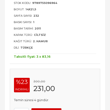
STOK KODU:
9789755096964
BOYUT:
14X21,5
SAYFA SAYISI:
232
BASKI SAYISI:
1
BASIM TARIHI:
2011
KAPAK TÜRÜ:
CILTSIZ
KAĞIT TÜRÜ:
2. HAMUR
DILI:
TÜRKÇE
Taksitli fiyat: 3 x
83
,16
%23
300
,00
231
,00
INDIRIMLI
Temin süresi 4 gündür.