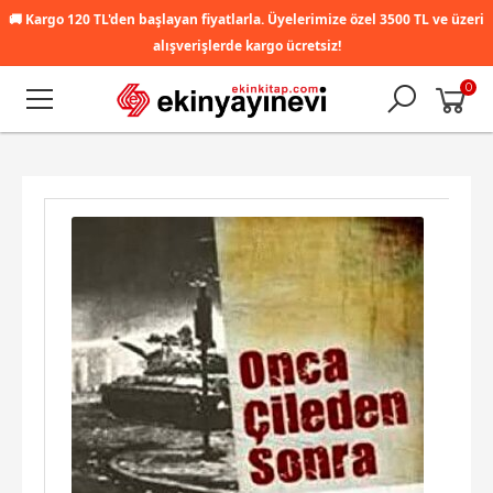
🚚
Kargo 120 TL'den başlayan fiyatlarla. Üyelerimize özel 3500 TL ve üzeri
alışverişlerde kargo ücretsiz!
0