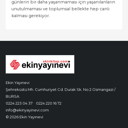
günlerin bir daha yaşanmaması için yaşanılanların
unutulmaması ve toplumsal bellekte hep canlı
kalması gerekiyor.
Ekin Yayınevi
Şehreküstü Mh. Cumhuriyet Cd. Durak Sk. No:2 Osmangazi /
BURSA
0224 223 04 37
0224 220 16 72
info@ekinyayinevi.com
© 2026 Ekin Yayınevi