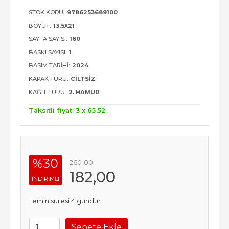
STOK KODU:
9786253689100
BOYUT:
13,5X21
SAYFA SAYISI:
160
BASKI SAYISI:
1
BASIM TARIHI:
2024
KAPAK TÜRÜ:
CILTSIZ
KAĞIT TÜRÜ:
2. HAMUR
Taksitli fiyat: 3 x
65
,52
%30
260
,00
182
,00
INDIRIMLI
Temin süresi 4 gündür.
Sepete Ekle