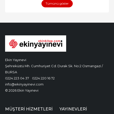
Tümünü göster
Ekin Yayınevi
Şehreküstü Mh. Cumhuriyet Cd. Durak Sk. No:2 Osmangazi /
BURSA
0224 223 04 37
0224 220 16 72
info@ekinyayinevi.com
© 2026 Ekin Yayınevi
MÜŞTERI HIZMETLERI
YAYINEVLERI