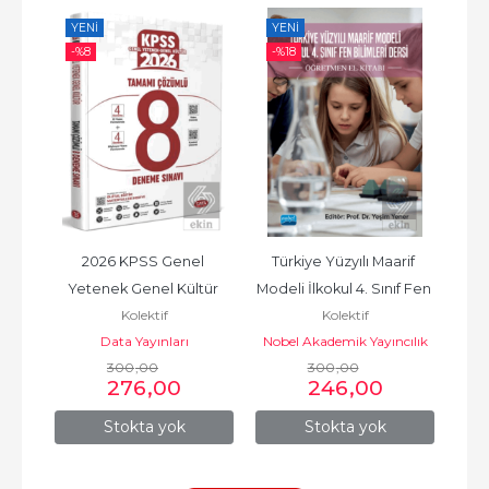
YENI
YENI
YE
-%
8
-%
18
 182 
2026 KPSS Genel 
Türkiye Yüzyılı Maarif 
YKS
Yetenek Genel Kültür 
Modeli İlkokul 4. Sınıf Fen 
B
Kolektif
Kolektif
Tamamı Çözümlü 8 
Bilimleri Dersi...
Data Yayınları
Nobel Akademik Yayıncılık
Deneme Sınavı
300
,00
300
,00
276
,00
246
,00
Stokta yok
Stokta yok