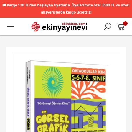
🚚
Kargo 120 TL'den başlayan fiyatlarla. Üyelerimize özel 3500 TL ve üzeri
alışverişlerde kargo ücretsiz!
0