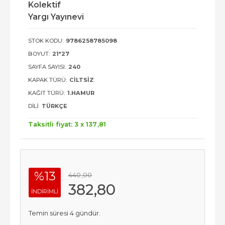
Kolektif
Yargı Yayınevi
STOK KODU:
9786258785098
BOYUT:
21*27
SAYFA SAYISI:
240
KAPAK TÜRÜ:
CILTSIZ
KAĞIT TÜRÜ:
1.HAMUR
DILI:
TÜRKÇE
Taksitli fiyat: 3 x
137
,81
%13
440
,00
382
,80
INDIRIMLI
Temin süresi 4 gündür.