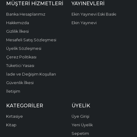
MÜŞTERI HIZMETLERI
YAYINEVLERI
Banka Hesaplarımız
Ekin Yayınevi Eski Baskı
Hakkımızda
Ekin Yayınevi
Gizlilik İlkesi
Mesafeli Satış Sözleşmesi
Üyelik Sözleşmesi
Çerez Politikası
Tüketici Yasası
İade ve Değişim Koşulları
Güvenlik İlkesi
İletişim
KATEGORILER
ÜYELIK
Kırtasiye
Üye Girişi
Kitap
Yeni Üyelik
Sepetim