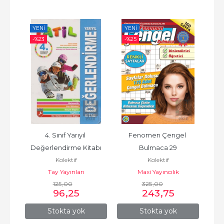
YENI
YENI
YE
-%
23
-%
25
-%
inde 
4. Sınıf Yarıyıl 
Fenomen Çengel 
B
III
Değerlendirme Kitabı
Bulmaca 29
Os
Kolektif
Kolektif
Anl
vi
Tay Yayınları
Maxi Yayıncılık
125
,00
325
,00
96
,25
243
,75
Stokta yok
Stokta yok