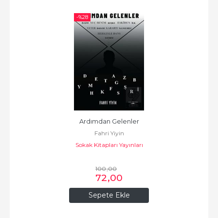
-%
28
Ardımdan Gelenler
Fahri Yiyin
Sokak Kitapları Yayınları
100
,00
72
,00
Sepete Ekle