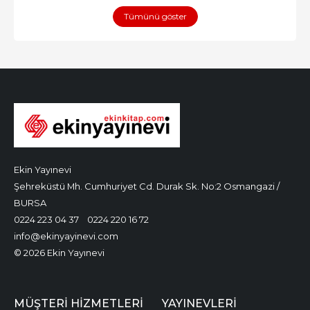
Tümünü göster
Ekin Yayınevi
Şehreküstü Mh. Cumhuriyet Cd. Durak Sk. No:2 Osmangazi /
BURSA
0224 223 04 37
0224 220 16 72
info@ekinyayinevi.com
© 2026 Ekin Yayınevi
MÜŞTERI HIZMETLERI
YAYINEVLERI