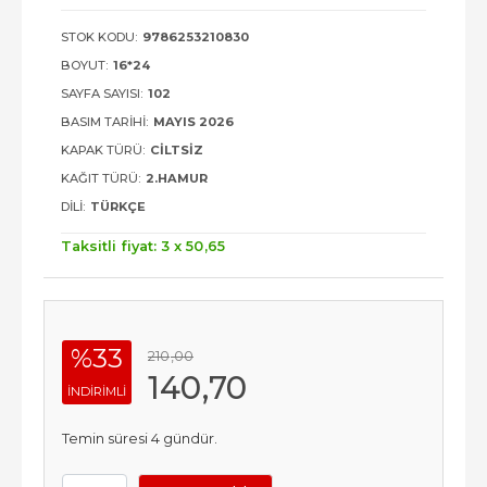
STOK KODU:
9786253210830
BOYUT:
16*24
SAYFA SAYISI:
102
BASIM TARIHI:
MAYIS 2026
KAPAK TÜRÜ:
CILTSIZ
KAĞIT TÜRÜ:
2.HAMUR
DILI:
TÜRKÇE
Taksitli fiyat: 3 x
50
,65
%33
210
,00
140
,70
INDIRIMLI
Temin süresi 4 gündür.