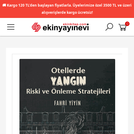
🚚
Kargo 120 TL'den başlayan fiyatlarla. Üyelerimize özel 3500 TL ve üzeri
alışverişlerde kargo ücretsiz!
0