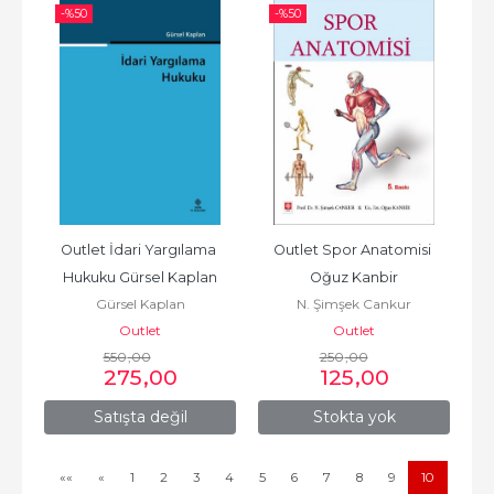
-%
50
-%
50
Outlet İdari Yargılama 
Outlet Spor Anatomisi 
Hukuku Gürsel Kaplan
Oğuz Kanbir
Gürsel Kaplan
N. Şimşek Cankur
Outlet
Outlet
550
,00
250
,00
275
,00
125
,00
Satışta değil
Stokta yok
««
«
1
2
3
4
5
6
7
8
9
10