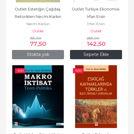
Outlet Estetiğin Çağdaş 
Outlet Türkiye Ekonomisi 
Retorikleri Necmi Karkın
İrfan Ersin
Necmi Karkın
İrfan Ersin
Outlet
Outlet
155
,00
285
,00
77
,50
142
,50
Stokta yok
Sepete Ekle
-%
50
-%
50