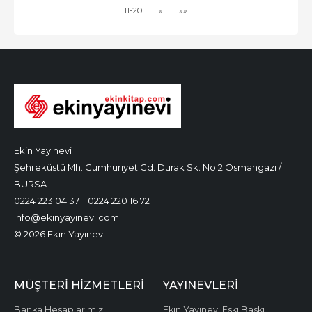
11-20
»
»»
Ekin Yayınevi
Şehreküstü Mh. Cumhuriyet Cd. Durak Sk. No:2 Osmangazi /
BURSA
0224 223 04 37
0224 220 16 72
info@ekinyayinevi.com
© 2026 Ekin Yayınevi
MÜŞTERI HIZMETLERI
YAYINEVLERI
Banka Hesaplarımız
Ekin Yayınevi Eski Baskı