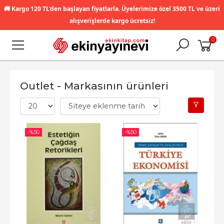
🚚
Kargo 120 TL'den başlayan fiyatlarla. Üyelerimize özel 3500 TL ve üzeri
alışverişlerde kargo ücretsiz!
0
Outlet - Markasının ürünleri
-%
50
-%
50