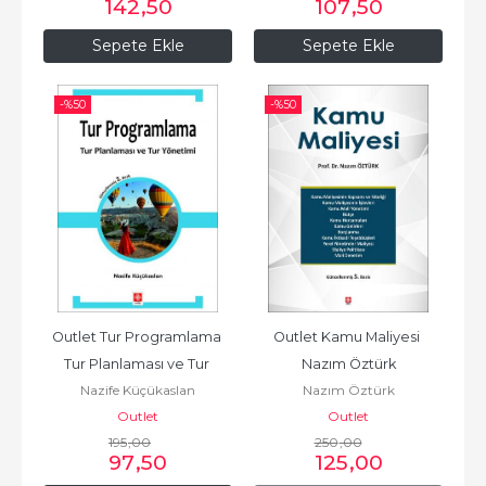
142
,50
107
,50
Sepete Ekle
Sepete Ekle
-%
50
-%
50
Outlet Tur Programlama 
Outlet Kamu Maliyesi 
Tur Planlaması ve Tur 
Nazım Öztürk
Nazife Küçükaslan
Nazım Öztürk
Yönetimi Nazife 
Outlet
Outlet
Küçükaslan
195
,00
250
,00
97
,50
125
,00