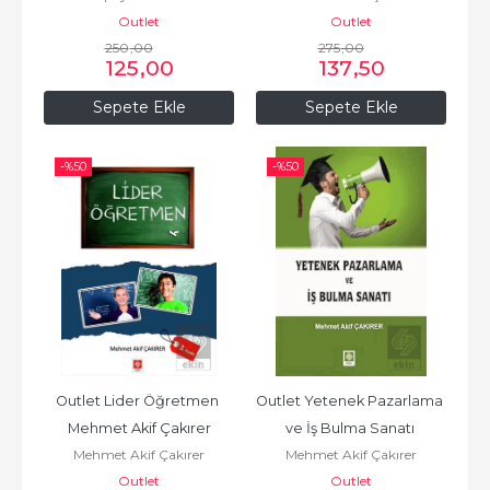
Outlet
Outlet
250
,00
275
,00
125
,00
137
,50
Sepete Ekle
Sepete Ekle
-%
50
-%
50
Outlet Lider Öğretmen 
Outlet Yetenek Pazarlama 
Mehmet Akif Çakırer
ve İş Bulma Sanatı 
Mehmet Akif Çakırer
Mehmet Akif Çakırer
Mehmet Akif Çakırer
Outlet
Outlet