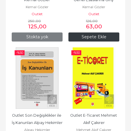
Kemal Gözler
Kemal Gözler
Kemal Gözler 11.Baskı
Outlet
Outlet
250
,00
126
,00
125
,00
63
,00
Stokta yok
Sepete Ekle
-%
50
-%
50
Outlet Son Değişiklikler ile 
Outlet E-Ticaret Mehmet 
İş Kanunları Alpay Hekimler 
Akif Çakırer
Alpay Hekimler
Mehmet Akif Çakırer
4.Baskı