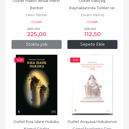
Outlet Makro İktisat Metin 
Outlet Eskiçağ 
Berber
Kaynaklarında Türkler ve 
Metin Berber
Ekrem Memiş
Bazı Önemli Sorunlar 
Outlet
Outlet
Ekrem Memiş
450
,00
225
,00
225
,00
112
,50
Stokta yok
Sepete Ekle
-%
50
-%
50
Outlet Kısa İdare Hukuku 
Outlet Anayasa Hukukunun 
Kemal Gözler
Genel Esaslarına Giriş 