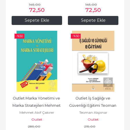
145
,00
145
,00
72
,50
72
,50
Sepete Ekle
Sepete Ekle
-%
50
-%
50
Outlet Marka Yönetimi ve 
Outlet İş Sağlığı ve 
Marka Stratejileri Mehmet 
Güvenliği Eğitimi Teoman 
Mehmet Akif Çakırer
Teoman Akpınar
Akif Çakırer
Akpınar
Outlet
Outlet
285
,00
215
,00