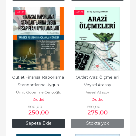
-%
50
-%
50
Outlet Finansal Raporlama 
Outlet Arazi Ölçmeleri 
Standartlarına Uygun 
Veysel Atasoy
Ümit Gücenme Gençoğlu
Veysel Atasoy
Hesap Planı Uygulamaları...
Outlet
Outlet
500
,00
550
,00
250
,00
275
,00
Sepete Ekle
Stokta yok