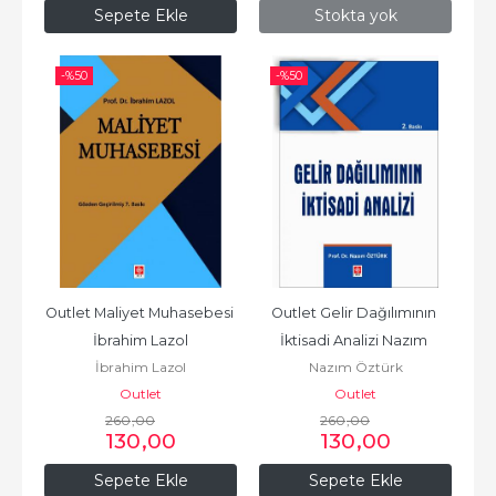
Sepete Ekle
Stokta yok
-%
50
-%
50
Outlet Maliyet Muhasebesi 
Outlet Gelir Dağılımının 
İbrahim Lazol
İktisadi Analizi Nazım 
İbrahim Lazol
Nazım Öztürk
Öztürk
Outlet
Outlet
260
,00
260
,00
130
,00
130
,00
Sepete Ekle
Sepete Ekle