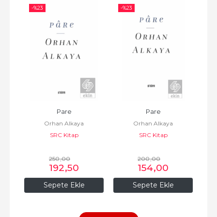
-%
23
-%
23
-%
Pare
Pare
Orhan Alkaya
Orhan Alkaya
ı
SRC Kitap
SRC Kitap
250
,00
200
,00
192
,50
154
,00
Sepete Ekle
Sepete Ekle