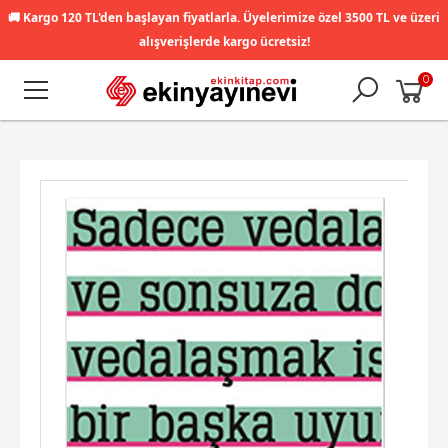
🚚
Kargo 120 TL'den başlayan fiyatlarla. Üyelerimize özel 3500 TL ve üzeri
alışverişlerde kargo ücretsiz!
0