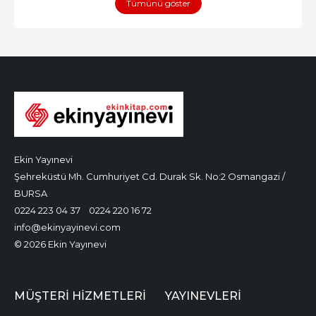
Tümünü göster
Ekin Yayınevi
Şehreküstü Mh. Cumhuriyet Cd. Durak Sk. No:2 Osmangazi /
BURSA
0224 223 04 37
0224 220 16 72
info@ekinyayinevi.com
© 2026 Ekin Yayınevi
MÜŞTERI HIZMETLERI
YAYINEVLERI