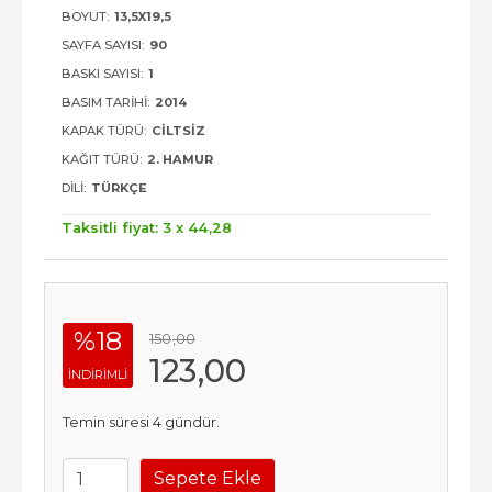
BOYUT:
13,5X19,5
SAYFA SAYISI:
90
BASKI SAYISI:
1
BASIM TARIHI:
2014
KAPAK TÜRÜ:
CILTSIZ
KAĞIT TÜRÜ:
2. HAMUR
DILI:
TÜRKÇE
Taksitli fiyat: 3 x
44
,28
%18
150
,00
123
,00
INDIRIMLI
Temin süresi 4 gündür.
Sepete Ekle