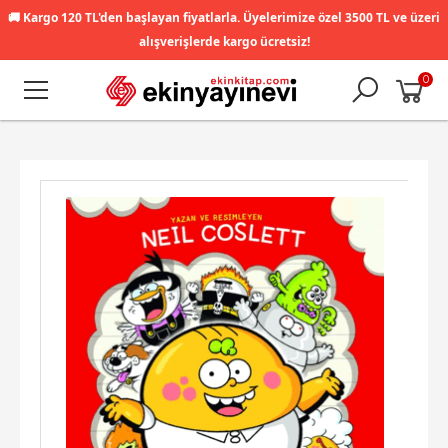
🚚
Kargo 120 TL'den başlayan fiyatlarla. Üyelerimize özel 3500 TL ve üzeri
alışverişlerde kargo ücretsiz!
0