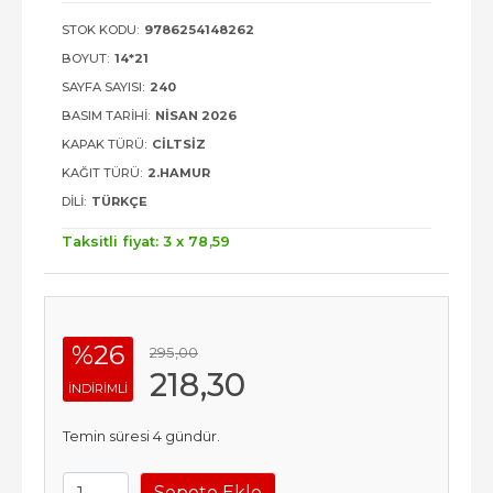
STOK KODU:
9786254148262
BOYUT:
14*21
SAYFA SAYISI:
240
BASIM TARIHI:
NISAN 2026
KAPAK TÜRÜ:
CILTSIZ
KAĞIT TÜRÜ:
2.HAMUR
DILI:
TÜRKÇE
Taksitli fiyat: 3 x
78
,59
%26
295
,00
218
,30
INDIRIMLI
Temin süresi 4 gündür.
Sepete Ekle