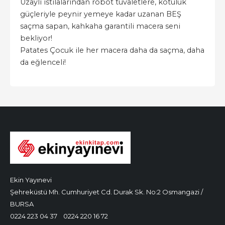
Uzaylı istilalarından robot tuvaletlere, kötülük
güçleriyle peynir yemeye kadar uzanan BEŞ
saçma sapan, kahkaha garantili macera seni
bekliyor!
Patates Çocuk ile her macera daha da saçma, daha
da eğlenceli!
Ekin Yayınevi
Şehreküstü Mh. Cumhuriyet Cd. Durak Sk. No:2 Osmangazi /
BURSA
0224 223 04 37
0224 220 16 72