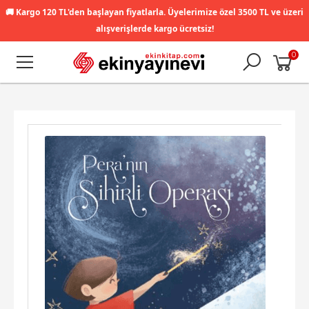
🚚
Kargo 120 TL'den başlayan fiyatlarla. Üyelerimize özel 3500 TL ve üzeri
alışverişlerde kargo ücretsiz!
0