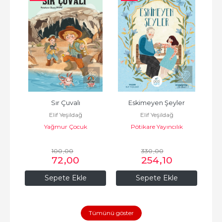
ı
Sır Çuvalı
Eskimeyen Şeyler
Elif Yeşildağ
Elif Yeşildağ
Yağmur Çocuk
Pötikare Yayıncılık
Pa
100
,00
330
,00
72
,00
254
,10
Sepete Ekle
Sepete Ekle
Tümünü göster