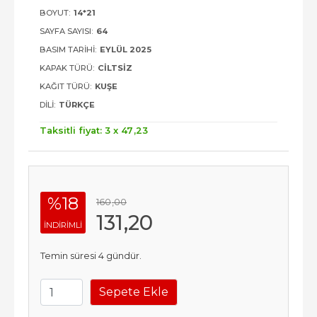
BOYUT:
14*21
SAYFA SAYISI:
64
BASIM TARIHI:
EYLÜL 2025
KAPAK TÜRÜ:
CILTSIZ
KAĞIT TÜRÜ:
KUŞE
DILI:
TÜRKÇE
Taksitli fiyat: 3 x
47
,23
%18
160
,00
131
,20
INDIRIMLI
Temin süresi 4 gündür.
Sepete Ekle