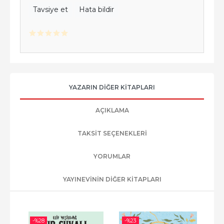
Tavsiye et
Hata bildir
YAZARIN DIĞER KITAPLARI
AÇIKLAMA
TAKSIT SEÇENEKLERI
YORUMLAR
YAYINEVININ DIĞER KITAPLARI
-%
28
-%
23
-%