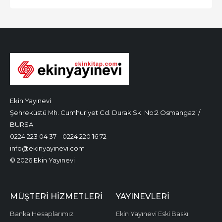
Ekin Yayınevi
Şehreküstü Mh. Cumhuriyet Cd. Durak Sk. No:2 Osmangazi /
BURSA
0224 223 04 37
0224 220 16 72
info@ekinyayinevi.com
© 2026 Ekin Yayınevi
MÜŞTERI HIZMETLERI
YAYINEVLERI
Banka Hesaplarımız
Ekin Yayınevi Eski Baskı