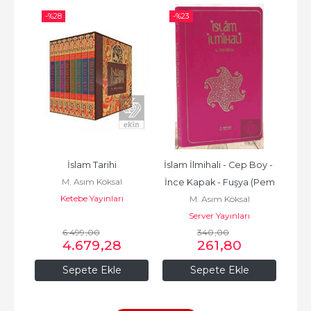
-%
28
-%
23
-%
Yolu
İslam Tarihi
İslam İlmihali - Cep Boy - 
Ha
M. Asım Köksal
İnce Kapak - Fuşya (Pem
Ketebe Yayınları
M. Asım Köksal
Server Yayınları
6.499
,00
340
,00
4.679
,28
261
,80
Sepete Ekle
Sepete Ekle