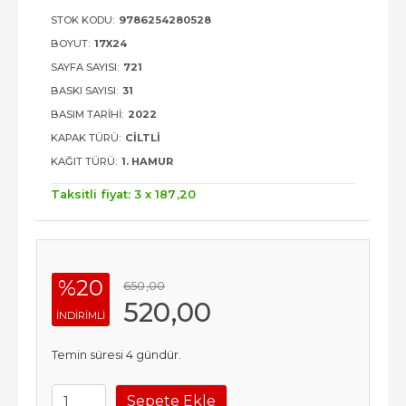
STOK KODU:
9786254280528
BOYUT:
17X24
SAYFA SAYISI:
721
BASKI SAYISI:
31
BASIM TARIHI:
2022
KAPAK TÜRÜ:
CILTLI
KAĞIT TÜRÜ:
1. HAMUR
Taksitli fiyat: 3 x
187
,20
%20
650
,00
520
,00
INDIRIMLI
Temin süresi 4 gündür.
Sepete Ekle