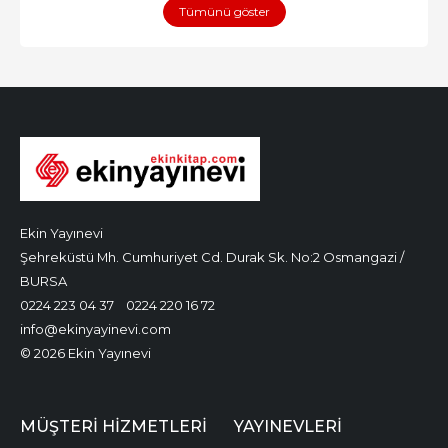
Tümünü göster
Ekin Yayınevi
Şehreküstü Mh. Cumhuriyet Cd. Durak Sk. No:2 Osmangazi /
BURSA
0224 223 04 37
0224 220 16 72
info@ekinyayinevi.com
© 2026 Ekin Yayınevi
MÜŞTERI HIZMETLERI
YAYINEVLERI