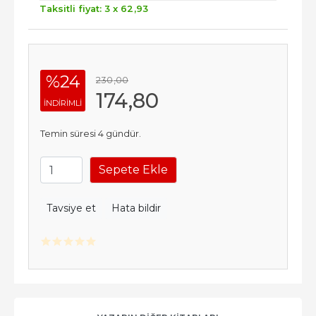
Taksitli fiyat: 3 x
62
,93
%24
230
,00
174
,80
INDIRIMLI
Temin süresi 4 gündür.
Sepete Ekle
Tavsiye et
Hata bildir