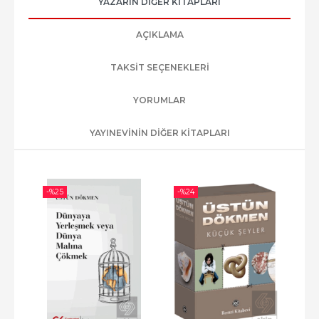
YAZARIN DIĞER KITAPLARI
AÇIKLAMA
TAKSIT SEÇENEKLERI
YORUMLAR
YAYINEVININ DIĞER KITAPLARI
-%
25
-%
24
-%