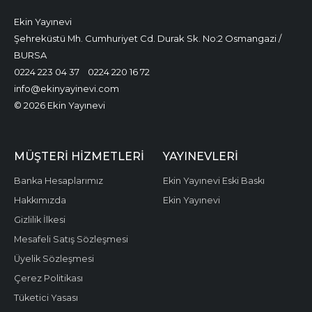
Ekin Yayınevi
Şehreküstü Mh. Cumhuriyet Cd. Durak Sk. No:2 Osmangazi /
BURSA
0224 223 04 37
0224 220 16 72
info@ekinyayinevi.com
© 2026 Ekin Yayınevi
MÜŞTERI HIZMETLERI
YAYINEVLERI
Banka Hesaplarımız
Ekin Yayınevi Eski Baskı
Hakkımızda
Ekin Yayınevi
Gizlilik İlkesi
Mesafeli Satış Sözleşmesi
Üyelik Sözleşmesi
Çerez Politikası
Tüketici Yasası