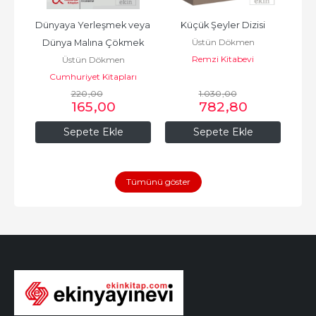
Dünyaya Yerleşmek veya 
Küçük Şeyler Dizisi
Üstün Dökmen
Dünya Malına Çökmek
Remzi Kitabevi
Üstün Dökmen
Cumhuriyet Kitapları
220
,00
1.030
,00
165
,00
782
,80
Sepete Ekle
Sepete Ekle
Tümünü göster