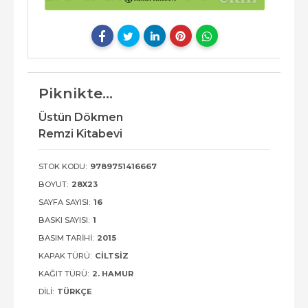
Piknikte...
Üstün Dökmen
Remzi Kitabevi
STOK KODU:
9789751416667
BOYUT:
28X23
SAYFA SAYISI:
16
BASKI SAYISI:
1
BASIM TARIHI:
2015
KAPAK TÜRÜ:
CILTSIZ
KAĞIT TÜRÜ:
2. HAMUR
DILI:
TÜRKÇE