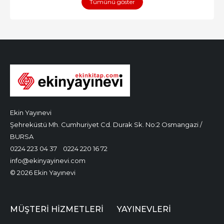
Tümünü göster
Ekin Yayınevi
Şehreküstü Mh. Cumhuriyet Cd. Durak Sk. No:2 Osmangazi /
BURSA
0224 223 04 37
0224 220 16 72
info@ekinyayinevi.com
© 2026 Ekin Yayınevi
MÜŞTERI HIZMETLERI
YAYINEVLERI