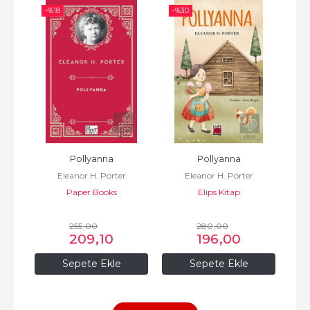
-%
18
-%
30
-%
Pollyanna
Pollyanna
Eleanor H. Porter
Eleanor H. Porter
Paper Books
Elips Kitap
255
,00
280
,00
209
,10
196
,00
Sepete Ekle
Sepete Ekle