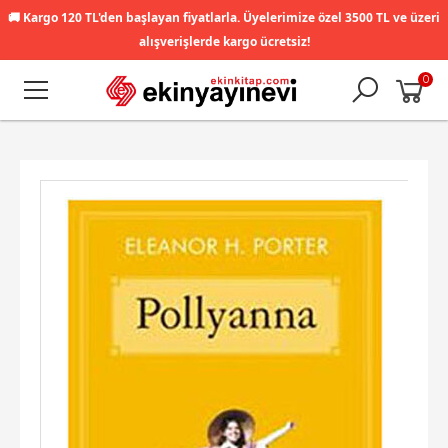
🚚
Kargo 120 TL'den başlayan fiyatlarla. Üyelerimize özel 3500 TL ve üzeri
alışverişlerde kargo ücretsiz!
0