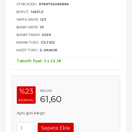
STOK KODU:
9789755096896
BOYUT:
14X21,5
SAYFA SAYISI:
123
BASKI SAYISI:
10
BASIM TARIHI:
2020
KAPAK TÜRÜ:
CILTSIZ
KAĞIT TÜRÜ:
2. HAMUR
Taksitli fiyat: 3 x
22
,18
%23
80
,00
61
,60
INDIRIMLI
Aynı gün kargo
Sepete Ekle