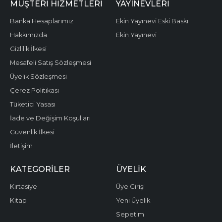
MÜŞTERI HIZMETLERI
YAYINEVLERI
Banka Hesaplarımız
Ekin Yayınevi Eski Baskı
Hakkımızda
Ekin Yayınevi
Gizlilik İlkesi
Mesafeli Satış Sözleşmesi
Üyelik Sözleşmesi
Çerez Politikası
Tüketici Yasası
İade ve Değişim Koşulları
Güvenlik İlkesi
İletişim
KATEGORILER
ÜYELIK
Kırtasiye
Üye Girişi
Kitap
Yeni Üyelik
Sepetim