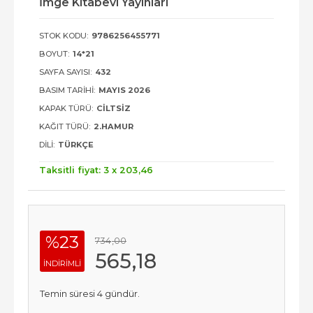
İmge Kitabevi Yayınları
STOK KODU:
9786256455771
BOYUT:
14*21
SAYFA SAYISI:
432
BASIM TARIHI:
MAYIS 2026
KAPAK TÜRÜ:
CILTSIZ
KAĞIT TÜRÜ:
2.HAMUR
DILI:
TÜRKÇE
Taksitli fiyat: 3 x
203
,46
%23
734
,00
565
,18
INDIRIMLI
Temin süresi 4 gündür.