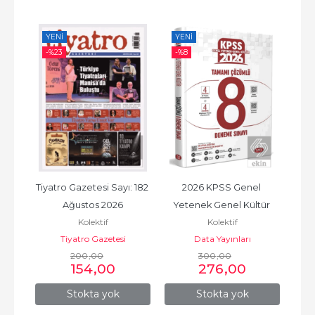
YENI
YENI
YE
-%
23
-%
8
-%
idîn 
Tiyatro Gazetesi Sayı: 182 
2026 KPSS Genel 
Tü
t 
Ağustos 2026
Yetenek Genel Kültür 
Model
Kolektif
Kolektif
) 
Tamamı Çözümlü 8 
Tiyatro Gazetesi
Data Yayınları
Nob
Deneme Sınavı
200
,00
300
,00
154
,00
276
,00
Stokta yok
Stokta yok