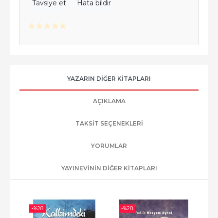
Tavsiye et
Hata bildir
YAZARIN DIĞER KITAPLARI
AÇIKLAMA
TAKSIT SEÇENEKLERI
YORUMLAR
YAYINEVININ DIĞER KITAPLARI
-%
28
-%
28