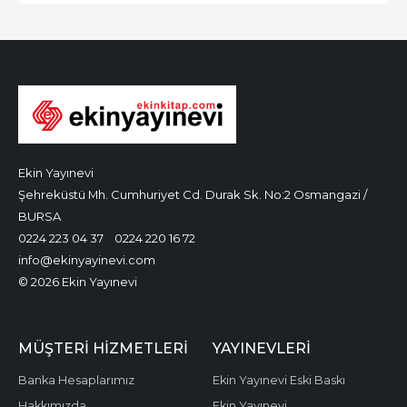
Ekin Yayınevi
Şehreküstü Mh. Cumhuriyet Cd. Durak Sk. No:2 Osmangazi /
BURSA
0224 223 04 37
0224 220 16 72
info@ekinyayinevi.com
© 2026 Ekin Yayınevi
MÜŞTERI HIZMETLERI
YAYINEVLERI
Banka Hesaplarımız
Ekin Yayınevi Eski Baskı
Hakkımızda
Ekin Yayınevi