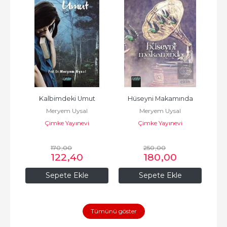
Kalbimdeki Umut
Hüseyni Makamında
Meryem Uysal
Meryem Uysal
Çimke Yayınevi
Çimke Yayınevi
170
,00
250
,00
122
,40
180
,00
Sepete Ekle
Sepete Ekle
Tümünü göster