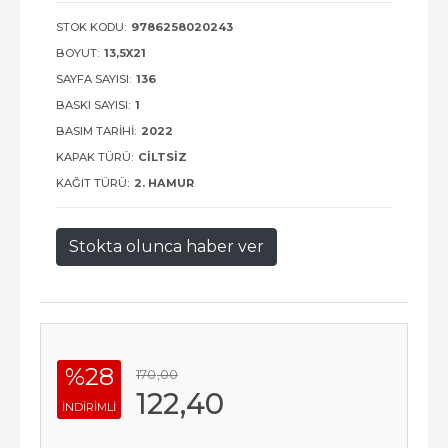
STOK KODU:
9786258020243
BOYUT:
13,5X21
SAYFA SAYISI:
136
BASKI SAYISI:
1
BASIM TARIHI:
2022
KAPAK TÜRÜ:
CILTSIZ
KAĞIT TÜRÜ:
2. HAMUR
Stokta olunca haber ver
%28
170
,00
122
,40
INDIRIMLI