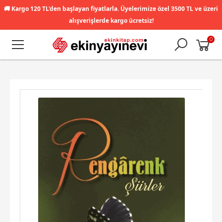
🚚
Kargo 120 TL'den başlayan fiyatlarla. Üyelerimize özel 3500 TL ve üzeri
alışverişlerde kargo ücretsiz!
0