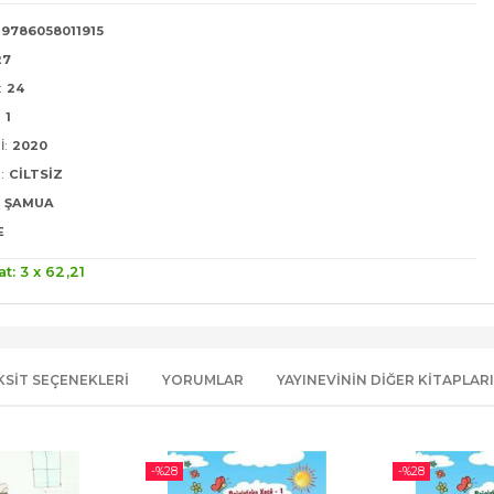
9786058011915
27
:
24
:
1
I:
2020
:
CILTSIZ
ŞAMUA
E
at: 3 x
62
,21
KSIT SEÇENEKLERI
YORUMLAR
YAYINEVININ DIĞER KITAPLARI
-%
28
-%
28