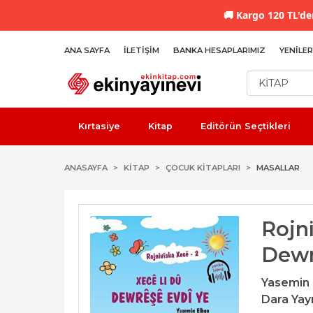
🚚
Kargo 120 TL'den
ANA SAYFA
İLETIŞIM
BANKA HESAPLARIMIZ
YENILER
Kırtasiye
Kitap
Editörün Seçtikleri
ANASAYFA
KİTAP
ÇOCUK KITAPLARI
MASALLAR
Rojni
Dewr
Yasemin 
Dara Yayı