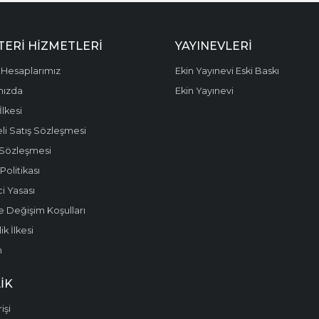
ERI HIZMETLERI
YAYINEVLERI
Hesaplarımız
Ekin Yayınevi Eski Baskı
mızda
Ekin Yayınevi
 İlkesi
li Satış Sözleşmesi
 Sözleşmesi
olitikası
i Yasası
e Değişim Koşulları
k İlkesi
m
IK
işi