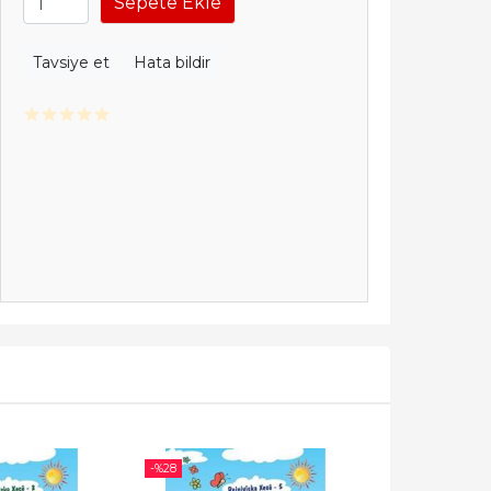
Sepete Ekle
Tavsiye et
Hata bildir
-%
28
-%
28