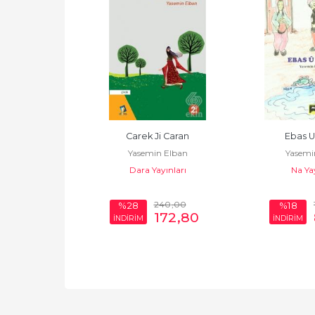
Mihemed
Carek Ji Caran
Ebas U
n Elban
Yasemin Elban
Yasemi
ınları
Dara Yayınları
Na Yay
50
,00
240
,00
%28
%18
205
,00
172
,80
İNDİRİM
İNDİRİM