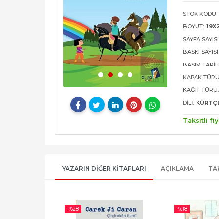
STOK KODU:
BOYUT:
19X
SAYFA SAYISI
BASKI SAYISI
BASIM TARIH
KAPAK TÜRÜ
KAĞIT TÜRÜ:
DILI:
KÜRTÇ
Taksitli fiy
YAZARIN DIĞER KITAPLARI
AÇIKLAMA
TA
-%
28
-%
18