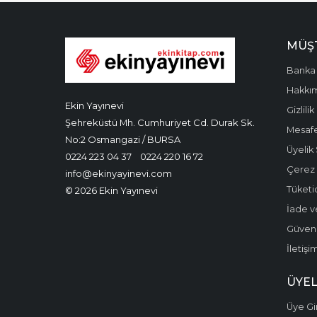
MÜŞT
Banka 
Hakkı
Ekin Yayınevi
Gizlilik
Şehreküstü Mh. Cumhuriyet Cd. Durak Sk.
Mesafe
No:2 Osmangazi / BURSA
Üyelik
0224 223 04 37
0224 220 16 72
Çerez P
info@ekinyayinevi.com
Tüketic
© 2026 Ekin Yayınevi
İade v
Güvenli
İletişi
ÜYEL
Üye Gir