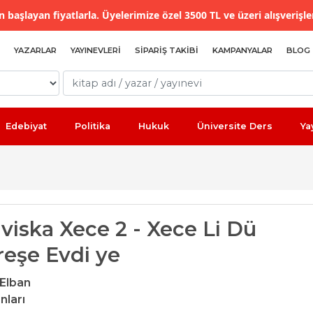
 başlayan fiyatlarla. Üyelerimize özel 3500 TL ve üzeri alışverişle
YAZARLAR
YAYINEVLERI
SIPARIŞ TAKIBI
KAMPANYALAR
BLOG
Edebiyat
Politika
Hukuk
Üniversite Ders
Ya
viska Xece 2 - Xece Li Dü
eşe Evdi ye
Elban
nları