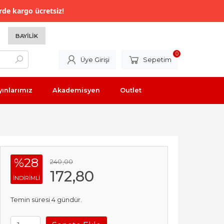
rde kargo ücretsiz!
BAYILIK
0
Üye Girişi
Sepetim
yınlarımız
Akademisyen
Outlet
%28
240
,00
172
,80
INDIRIMLI
Temin süresi 4 gündür.