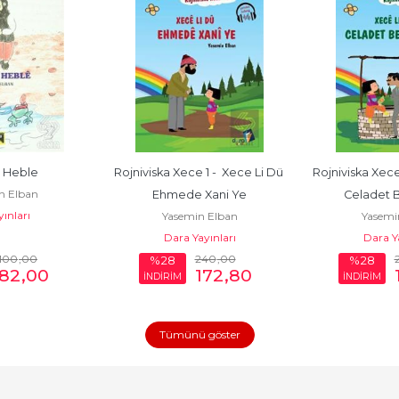
 Heble
Rojniviska Xece 1 -  Xece Li Dü 
Rojniviska Xece
n Elban
Ehmede Xani Ye
Celadet B
ınları
Yasemin Elban
Yasemi
Dara Yayınları
Dara Ya
100
,00
240
,00
%28
%28
82
,00
172
,80
İNDİRİM
İNDİRİM
Tümünü göster