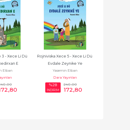
 3 - Xece Li Dü 
Rojniviska Xece 5 - Xece Li Dü 
Rojniviska Xece
edirxan E
Evdale Zeynike Ye
Mestüre X
n Elban
Yasemin Elban
Yasemi
yınları
Dara Yayınları
Dara Ya
240
,00
240
,00
%28
%28
172
,80
172
,80
İNDİRİM
İNDİRİM