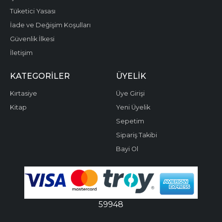
Tüketici Yasası
İade ve Değişim Koşulları
Güvenlik İlkesi
İletişim
KATEGORILER
ÜYELIK
Kırtasiye
Üye Girişi
Kitap
Yeni Üyelik
Sepetim
Sipariş Takibi
Bayi Ol
59948