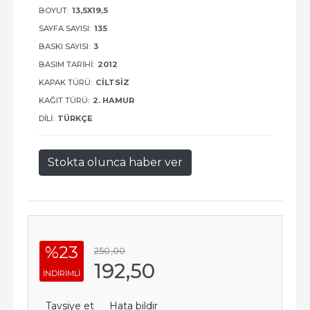
BOYUT:
13,5X19,5
SAYFA SAYISI:
135
BASKI SAYISI:
3
BASIM TARIHI:
2012
KAPAK TÜRÜ:
CILTSIZ
KAĞIT TÜRÜ:
2. HAMUR
DILI:
TÜRKÇE
Stokta olunca haber ver
%23
250
,00
192
,50
INDIRIMLI
Tavsiye et
Hata bildir