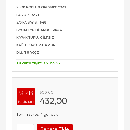
STOK KODU:
9786050212341
BOYUT:
14*21
SAYFA SAYISI:
648
BASIM TARIHI:
MART 2026
KAPAK TÜRÜ:
CILTSIZ
KAĞIT TÜRÜ:
2.HAMUR
DILI:
TÜRKÇE
Taksitli fiyat: 3 x
155
,52
%28
600
,00
432
,00
INDIRIMLI
Temin süresi 4 gündür.
Sepete Ekle