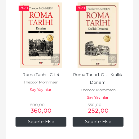
-%
28
-%
28
-%
 
Roma Tarihi - Cilt 4
Roma Tarihi 1. Cilt - Krallık 
Theodor Mommsen
t
Dönemi
Say Yayınları
n
Theodor Mommsen
Say Yayınları
500
,00
350
,00
360
,00
252
,00
Sepete Ekle
Sepete Ekle