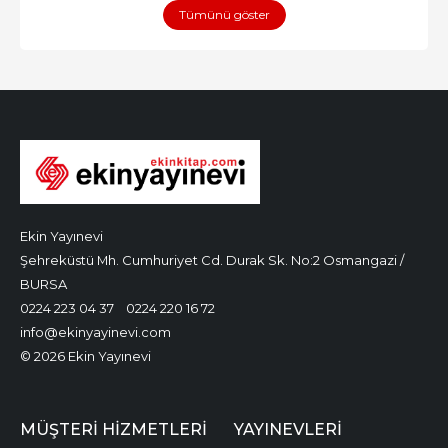
Tümünü göster
Ekin Yayınevi
Şehreküstü Mh. Cumhuriyet Cd. Durak Sk. No:2 Osmangazi /
BURSA
0224 223 04 37
0224 220 16 72
info@ekinyayinevi.com
© 2026 Ekin Yayınevi
MÜŞTERI HIZMETLERI
YAYINEVLERI