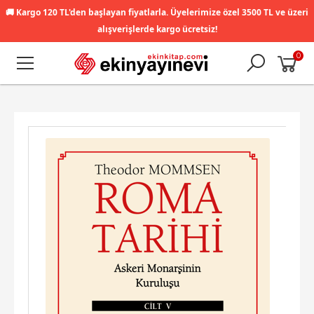
🚚
Kargo 120 TL'den başlayan fiyatlarla. Üyelerimize özel 3500 TL ve üzeri
alışverişlerde kargo ücretsiz!
0