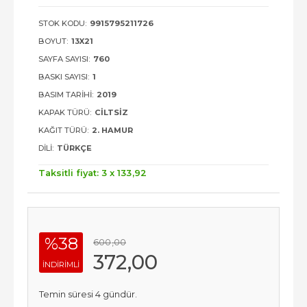
STOK KODU:
9915795211726
BOYUT:
13X21
SAYFA SAYISI:
760
BASKI SAYISI:
1
BASIM TARIHI:
2019
KAPAK TÜRÜ:
CILTSIZ
KAĞIT TÜRÜ:
2. HAMUR
DILI:
TÜRKÇE
Taksitli fiyat: 3 x
133
,92
%38
600
,00
372
,00
INDIRIMLI
Temin süresi 4 gündür.