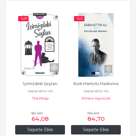
-%
28
-%
23
-%
Us
İçimizdeki Şeytan
Kürk Mantolu Madonna
Kü
Sabahattin Ali
Sabahattin Ali
The Kitap
Ethera Yayıncılık
89
,00
110
,00
64
,08
84
,70
Sepete Ekle
Sepete Ekle