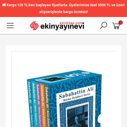
🚚
Kargo 120 TL'den başlayan fiyatlarla. Üyelerimize özel 3500 TL ve üzeri
alışverişlerde kargo ücretsiz!
0