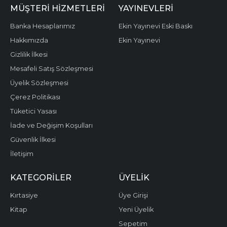
MÜŞTERI HIZMETLERI
YAYINEVLERI
Banka Hesaplarımız
Ekin Yayınevi Eski Baskı
Hakkımızda
Ekin Yayınevi
Gizlilik İlkesi
Mesafeli Satış Sözleşmesi
Üyelik Sözleşmesi
Çerez Politikası
Tüketici Yasası
İade ve Değişim Koşulları
Güvenlik İlkesi
İletişim
KATEGORILER
ÜYELIK
Kırtasiye
Üye Girişi
Kitap
Yeni Üyelik
Sepetim