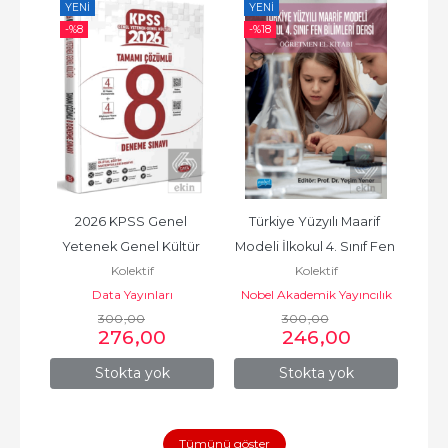
YENI
YENI
YE
-%
8
-%
18
 182 
2026 KPSS Genel 
Türkiye Yüzyılı Maarif 
YKS
Yetenek Genel Kültür 
Modeli İlkokul 4. Sınıf Fen 
B
Kolektif
Kolektif
Tamamı Çözümlü 8 
Bilimleri Dersi...
Data Yayınları
Nobel Akademik Yayıncılık
Deneme Sınavı
300
,00
300
,00
276
,00
246
,00
Stokta yok
Stokta yok
Tümünü göster