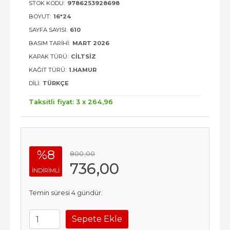
STOK KODU:
9786253928698
BOYUT:
16*24
SAYFA SAYISI:
610
BASIM TARIHI:
MART 2026
KAPAK TÜRÜ:
CILTSIZ
KAĞIT TÜRÜ:
1.HAMUR
DILI:
TÜRKÇE
Taksitli fiyat: 3 x
264
,96
%8
800
,00
736
,00
INDIRIMLI
Temin süresi 4 gündür.
Sepete Ekle