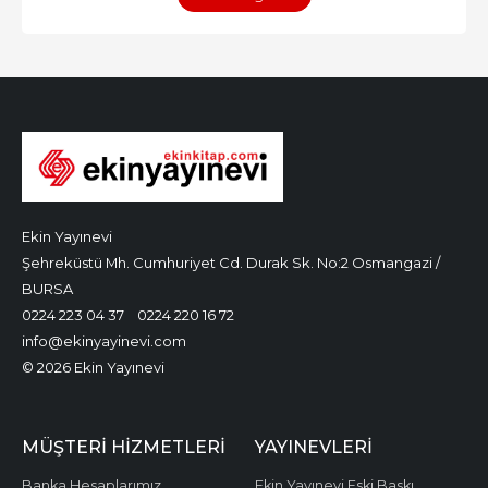
Ekin Yayınevi
Şehreküstü Mh. Cumhuriyet Cd. Durak Sk. No:2 Osmangazi /
BURSA
0224 223 04 37
0224 220 16 72
info@ekinyayinevi.com
© 2026 Ekin Yayınevi
MÜŞTERI HIZMETLERI
YAYINEVLERI
Banka Hesaplarımız
Ekin Yayınevi Eski Baskı