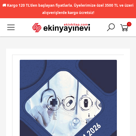
🚚
Kargo 120 TL'den başlayan fiyatlarla. Üyelerimize özel 3500 TL ve üzeri
alışverişlerde kargo ücretsiz!
0