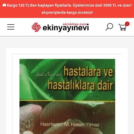
🚚
Kargo 120 TL'den başlayan fiyatlarla. Üyelerimize özel 3500 TL ve üzeri
alışverişlerde kargo ücretsiz!
0