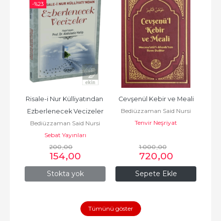
-%
23
lar
Risale-i Nur Külliyatından 
Cevşenül Kebir ve Meali
Hi
rsi
Bediüzzaman Said Nursi
Be
Ezberlenecek Vecizeler
Tenvir Neşriyat
Bediüzzaman Said Nursi
Sebat Yayınları
200
,00
1.000
,00
154
,00
720
,00
Stokta yok
Sepete Ekle
Tümünü göster