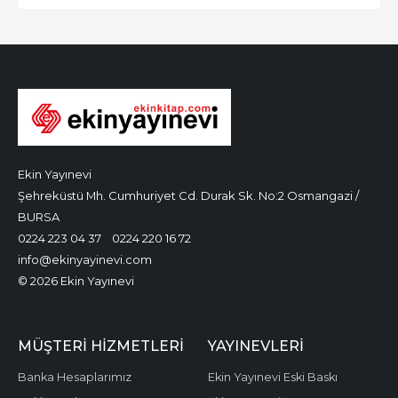
Ekin Yayınevi
Şehreküstü Mh. Cumhuriyet Cd. Durak Sk. No:2 Osmangazi /
BURSA
0224 223 04 37
0224 220 16 72
info@ekinyayinevi.com
© 2026 Ekin Yayınevi
MÜŞTERI HIZMETLERI
YAYINEVLERI
Banka Hesaplarımız
Ekin Yayınevi Eski Baskı