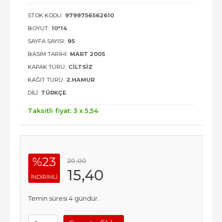
STOK KODU:
9799756562610
BOYUT:
10*14
SAYFA SAYISI:
95
BASIM TARIHI:
MART 2005
KAPAK TÜRÜ:
CILTSIZ
KAĞIT TÜRÜ:
2.HAMUR
DILI:
TÜRKÇE
Taksitli fiyat: 3 x
5
,54
%23
20
,00
15
,40
INDIRIMLI
Temin süresi 4 gündür.