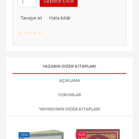
Sepete Ekle
Tavsiye et
Hata bildir
YAZARIN DIĞER KITAPLARI
AÇIKLAMA
YORUMLAR
YAYINEVININ DIĞER KITAPLARI
YENI
-%
28
-%