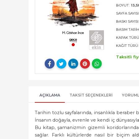
BOYUT:
13,5
SAYFA SAYISI
BASKI SAYISI
BASIM TARIH
KAPAK TÜRÜ
KAĞIT TÜRÜ:
Taksitli fiy
AÇIKLAMA
TAKSIT SEÇENEKLERI
YORUM
Tarihin tozlu sayfalarında, insanlıkla berabe
İnsanın doğayla, evrenle ve kendi iç dünyasıyla 
Bu kitap, şamanizmin gizemli koridorlarında 
sağlar. Farklı kültürlerde nasıl bir biçim al