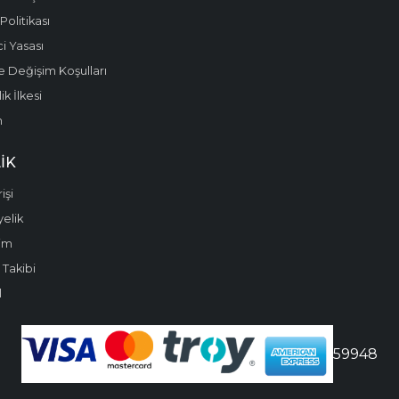
olitikası
i Yasası
e Değişim Koşulları
k İlkesi
m
IK
işi
yelik
im
 Takibi
l
59948