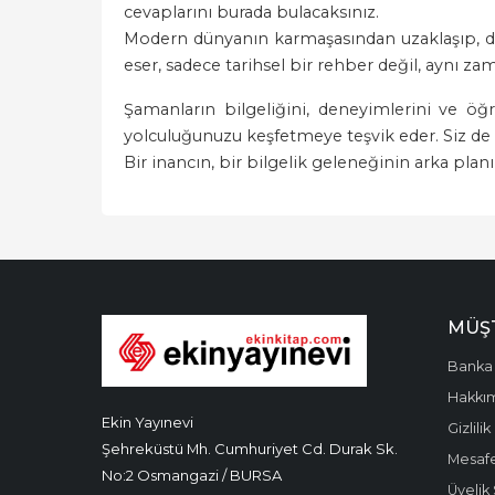
cevaplarını burada bulacaksınız.
Modern dünyanın karmaşasından uzaklaşıp, doğ
eser, sadece tarihsel bir rehber değil, aynı za
Şamanların bilgeliğini, deneyimlerini ve öğ
yolculuğunuzu keşfetmeye teşvik eder. Siz de 
Bir inancın, bir bilgelik geleneğinin arka plan
MÜŞT
Banka 
Hakkı
Ekin Yayınevi
Gizlilik
Şehreküstü Mh. Cumhuriyet Cd. Durak Sk.
Mesafe
No:2 Osmangazi / BURSA
Üyelik