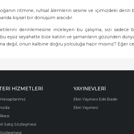
anın ritmine, ruhsal âlemlerin sesine ve içimizdeki derin bi
manda kişisel bir dönüşüm aracıdır.
retilerini derinlemesine inceleyen bu çalışma, sizi sadece 
bu eşsiz seyahatte bize katılın ve şamanların gözünden dünya
ına değil, onun kalbine doğru yolculuğa hazır mısınız? Eğer cev
ERI HIZMETLERI
YAYINEVLERI
Hesaplarımız
Ekin Yayınevi Eski Baskı
mızda
Ekin Yayınevi
 İlkesi
li Satış Sözleşmesi
 Sözleşmesi