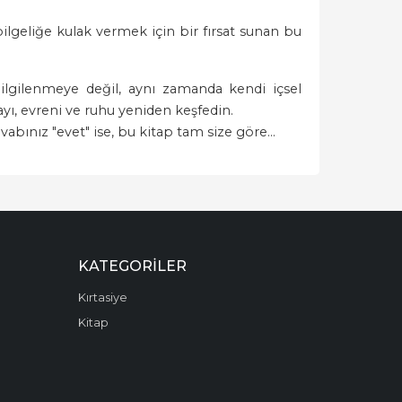
lgeliğe kulak vermek için bir fırsat sunan bu
bilgilenmeye değil, aynı zamanda kendi içsel
yı, evreni ve ruhu yeniden keşfedin.
abınız "evet" ise, bu kitap tam size göre...
KATEGORILER
Kırtasiye
Kitap