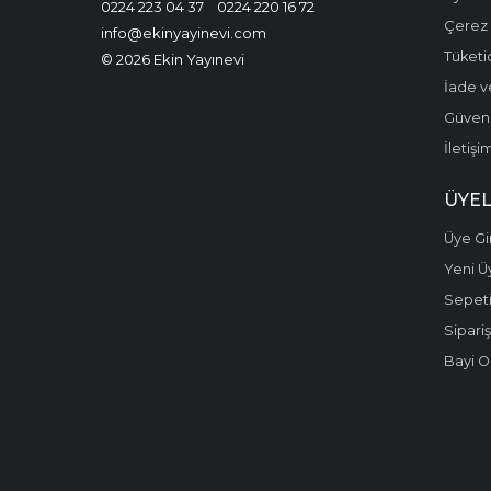
0224 223 04 37
0224 220 16 72
Çerez P
info@ekinyayinevi.com
Tüketic
© 2026 Ekin Yayınevi
İade v
Güvenli
İletişi
ÜYEL
Üye Gir
Yeni Ü
Sepet
Sipariş
Bayi O