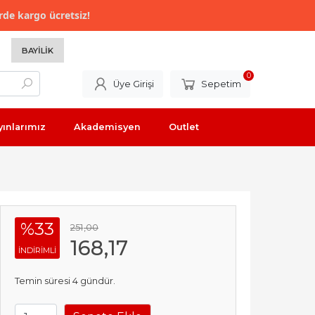
rde kargo ücretsiz!
BAYILIK
0
Üye Girişi
Sepetim
yınlarımız
Akademisyen
Outlet
%33
251
,00
168
,17
INDIRIMLI
Temin süresi 4 gündür.