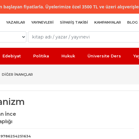
 başlayan fiyatlarla. Üyelerimize özel 3500 TL ve üzeri alışverişle
YAZARLAR
YAYINEVLERI
SIPARIŞ TAKIBI
KAMPANYALAR
BLOG
Edebiyat
Politika
Hukuk
Üniversite Ders
Ya
DIĞER İNANÇLAR
anizm
n İnce
plığı
9786254251634