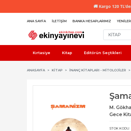
🚚
Kargo 120 TL'den
ANA SAYFA
İLETIŞIM
BANKA HESAPLARIMIZ
YENILER
Kırtasiye
Kitap
Editörün Seçtikleri
ANASAYFA
KİTAP
İNANÇ KITAPLARI - MITOLOJILER
Şam
M. Gökha
Gece Kita
STOK KODU: