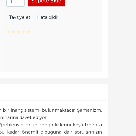
Sepete Ekle
Tavsiye et
Hata bildir
lan bir inanç sistemi bulunmaktadır: Şamanizm.
nırlarına davet ediyor.
retileriyle onun zenginliklerini keşfetmenizi
n bu kadar önemli olduğuna dair sorularınızın