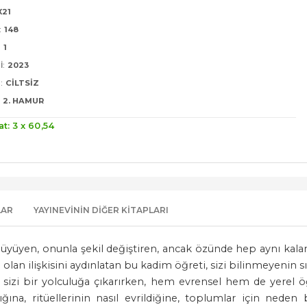
X21
:
148
:
1
I:
2023
:
CILTSIZ
2. HAMUR
at: 3 x
60
,54
LAR
YAYINEVININ DIĞER KITAPLARI
r büyüyen, onunla şekil değiştiren, ancak özünde hep aynı ka
olan ilişkisini aydınlatan bu kadim öğreti, sizi bilinmeyenin sı
sizi bir yolculuğa çıkarırken, hem evrensel hem de yerel öğ
dığına, ritüellerinin nasıl evrildiğine, toplumlar için nede