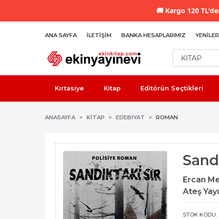
🚚
Kargo 120 TL'den
ANA SAYFA
İLETIŞIM
BANKA HESAPLARIMIZ
YENILER
Kırtasiye
Kitap
Editörün Seçtikleri
ANASAYFA
KİTAP
EDEBIYAT
ROMAN
Sandı
Ercan M
Ateş Yayı
STOK KODU: