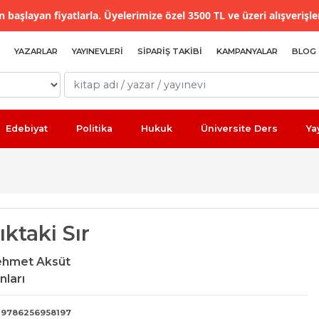
 başlayan fiyatlarla. Üyelerimize özel 3500 TL ve üzeri alışverişle
YAZARLAR
YAYINEVLERI
SIPARIŞ TAKIBI
KAMPANYALAR
BLOG
Edebiyat
Politika
Hukuk
Üniversite Ders
Ya
ktaki Sır
ehmet Aksüt
nları
9786256958197