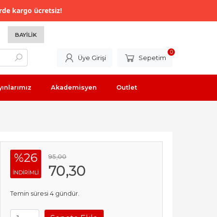
rde kargo ücretsiz!
BAYILIK
0
Üye Girişi
Sepetim
yınlarımız
Akademisyen
Outlet
%26
95
,00
70
,30
INDIRIMLI
Temin süresi 4 gündür.