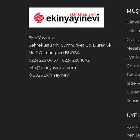
MÜŞT
Banka 
Hakkı
Ekin Yayınevi
Gizlilik
Şehreküstü Mh. Cumhuriyet Cd. Durak Sk.
Mesafe
No:2 Osmangazi / BURSA
Üyelik
0224 223 04 37
0224 220 16 72
Çerez P
info@ekinyayinevi.com
Tüketic
© 2026 Ekin Yayınevi
İade v
Güvenli
İletişi
ÜYEL
Üye Gir
Yeni Ü