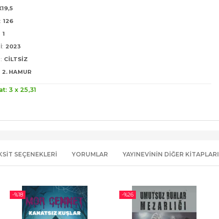
X19,5
:
126
:
1
I:
2023
:
CILTSIZ
2. HAMUR
at: 3 x
25
,31
KSIT SEÇENEKLERI
YORUMLAR
YAYINEVININ DIĞER KITAPLARI
-%
18
-%
26