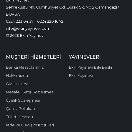
Ekin Yayınevi
Şehreküstü Mh. Cumhuriyet Cd. Durak Sk. No:2 Osmangazi /
BURSA
0224 223 04 37
0224 220 16 72
info@ekinyayinevi.com
© 2026 Ekin Yayınevi
MÜŞTERI HIZMETLERI
YAYINEVLERI
Banka Hesaplarımız
Ekin Yayınevi Eski Baskı
Hakkımızda
Ekin Yayınevi
Gizlilik İlkesi
Mesafeli Satış Sözleşmesi
Üyelik Sözleşmesi
Çerez Politikası
Tüketici Yasası
İade ve Değişim Koşulları