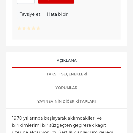
Tavsiye et
Hata bildir
AÇIKLAMA
TAKSIT SEÇENEKLERI
YORUMLAR
YAYINEVININ DIĞER KITAPLARI
1970 yıllarında başlayarak aklımdakileri ve
birikimlerimi bir süzgeçten geçirerek kağıt
üzerine aktarıyorum. Partililik anlayışım gereği,