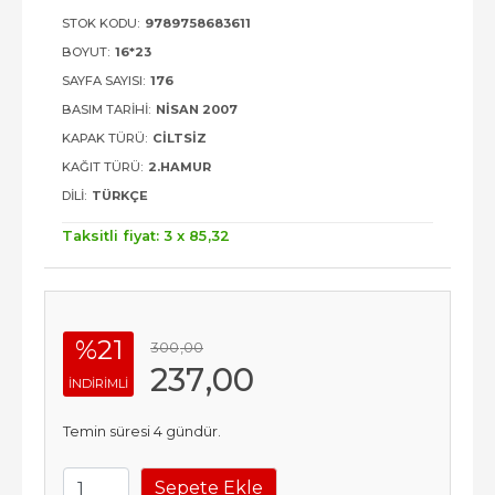
STOK KODU:
9789758683611
BOYUT:
16*23
SAYFA SAYISI:
176
BASIM TARIHI:
NISAN 2007
KAPAK TÜRÜ:
CILTSIZ
KAĞIT TÜRÜ:
2.HAMUR
DILI:
TÜRKÇE
Taksitli fiyat: 3 x
85
,32
%21
300
,00
237
,00
INDIRIMLI
Temin süresi 4 gündür.
Sepete Ekle