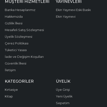
MÜŞTERI HIZMETLERI
YAYINEVLERI
Banka Hesaplarımız
Ekin Yayınevi Eski Baskı
Hakkımızda
Ekin Yayınevi
Gizlilik İlkesi
Mesafeli Satış Sözleşmesi
Üyelik Sözleşmesi
Çerez Politikası
Tüketici Yasası
İade ve Değişim Koşulları
Güvenlik İlkesi
İletişim
KATEGORILER
ÜYELIK
Kırtasiye
Üye Girişi
Kitap
Yeni Üyelik
Sepetim