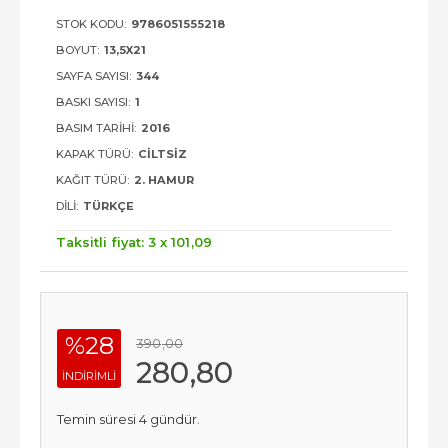
STOK KODU:
9786051555218
BOYUT:
13,5X21
SAYFA SAYISI:
344
BASKI SAYISI:
1
BASIM TARIHI:
2016
KAPAK TÜRÜ:
CILTSIZ
KAĞIT TÜRÜ:
2. HAMUR
DILI:
TÜRKÇE
Taksitli fiyat: 3 x
101
,09
%28
390
,00
280
,80
INDIRIMLI
Temin süresi 4 gündür.