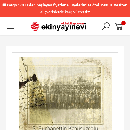
🚚
Kargo 120 TL'den başlayan fiyatlarla. Üyelerimize özel 3500 TL ve üzeri
alışverişlerde kargo ücretsiz!
0