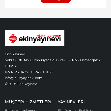
Ekin Yayınevi
Şehreküstü Mh. Cumhuriyet Cd. Durak Sk. No:2 Osmangazi /
BURSA
0224 223 04 37
0224 220 16 72
info@ekinyayinevi.com
© 2026 Ekin Yayınevi
MÜŞTERI HIZMETLERI
YAYINEVLERI
Banka Hesaplarımız
Ekin Yayınevi Eski Baskı