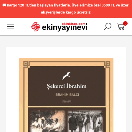
🚚
Kargo 120 TL'den başlayan fiyatlarla. Üyelerimize özel 3500 TL ve üzeri
alışverişlerde kargo ücretsiz!
0