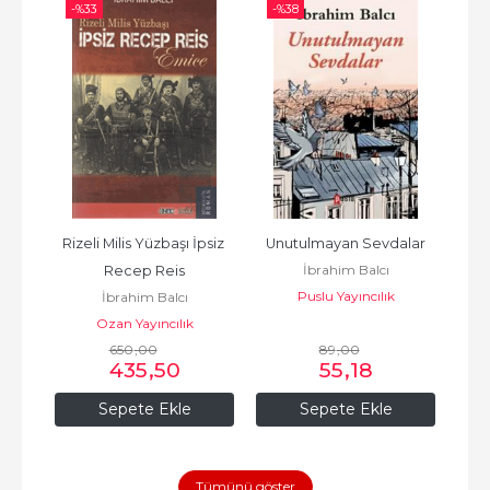
-%
33
-%
38
-%
nlık 
Rizeli Milis Yüzbaşı İpsiz 
Unutulmayan Sevdalar
İbrahim Balcı
Recep Reis
Boğ
Puslu Yayıncılık
İbrahim Balcı
vi
Ozan Yayıncılık
650
,00
89
,00
435
,50
55
,18
Sepete Ekle
Sepete Ekle
Tümünü göster