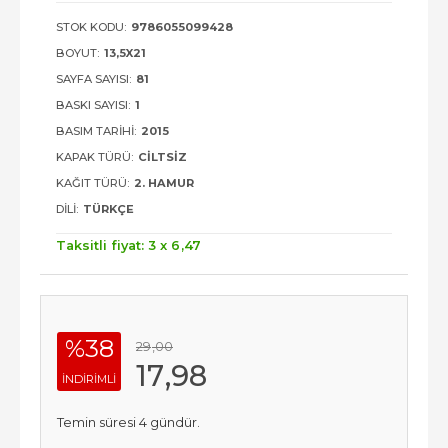
STOK KODU:
9786055099428
BOYUT:
13,5X21
SAYFA SAYISI:
81
BASKI SAYISI:
1
BASIM TARIHI:
2015
KAPAK TÜRÜ:
CILTSIZ
KAĞIT TÜRÜ:
2. HAMUR
DILI:
TÜRKÇE
Taksitli fiyat: 3 x
6
,47
%38
29
,00
17
,98
INDIRIMLI
Temin süresi 4 gündür.